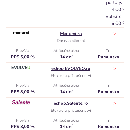
portály: PP
4,00 %
Subsítě: P
6,00 %
>
Manumi.ro
Dárky a alkohol
Provízia
Atribučné okno
Trh
PPS 5,00 %
14 dní
Rumunsko
>
eshop.EVOLVEO.ro
Elektro a příslušenství
Provízia
Atribučné okno
Trh
PPS 8,00 %
14 dní
Rumunsko
>
eshop.Salente.ro
Elektro a příslušenství
Provízia
Atribučné okno
Trh
PPS 8,00 %
14 dní
Rumunsko