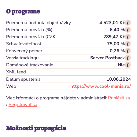
O programe
Priemerná hodnota objednávky
4 523,01 Kč
Priemerná provízia (%)
6,40 %
Priemerná provízia (CZK)
289,47 Kč
Schvaľovateľnosť
75,00 %
Konverzný pomer
0,26 %
Verzia trackingu
Server Postback
Doménové trackovanie
Nie
XML feed
Dátum spustenia
10.06.2024
Web
https://www.cool-mania.ro/
Viac informácií o programe nájdete v administrácii:
Prihlásiť sa
/
Registrovať sa
Možnosti propagácie