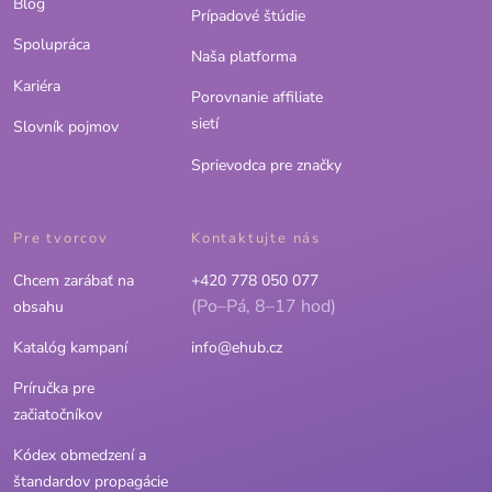
Blog
Prípadové štúdie
Spolupráca
Naša platforma
Kariéra
Porovnanie affiliate
sietí
Slovník pojmov
Sprievodca pre značky
Pre tvorcov
Kontaktujte nás
Chcem zarábať na
+420 778 050 077
(Po–Pá, 8–17 hod)
obsahu
Katalóg kampaní
info@ehub.cz
Príručka pre
začiatočníkov
Kódex obmedzení a
štandardov propagácie