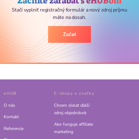
Začnite zarábať s eHUBom
Stačí vyplniť registračný formulár a nový zdroj príjmu
máte na dosah.
Začať
eHUB
E-shopy a značky
O nás
Chcem získať ďalší
zdroj objednávok
Kontakt
Ako funguje affiliate
Referencie
marketing