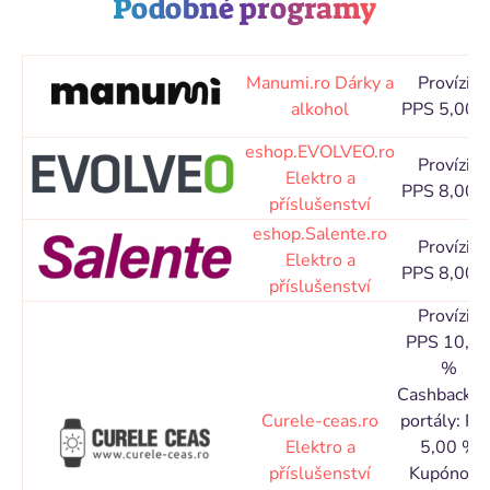
Podobné programy
Manumi.ro
Dárky a
Provízia
alkohol
PPS 5,00 
eshop.EVOLVEO.ro
Provízia
Elektro a
PPS 8,00 
příslušenství
eshop.Salente.ro
Provízia
Elektro a
PPS 8,00 
příslušenství
Provízia
PPS 10,0
%
Cashbacko
Curele-ceas.ro
portály: PP
Elektro a
5,00 %
příslušenství
Kupónové