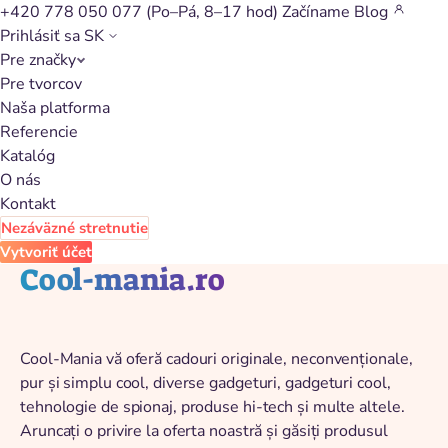
+420 778 050 077
(Po–Pá, 8–17 hod)
Začíname
Blog
Prihlásiť sa
SK
Pre značky
Späť na katalóg
Pre tvorcov
Naša platforma
Referencie
Katalóg
O nás
Kontakt
Nezáväzné stretnutie
Vytvoriť účet
Cool-mania.ro
Cool-Mania vă oferă cadouri originale, neconvenționale,
pur și simplu cool, diverse gadgeturi, gadgeturi cool,
tehnologie de spionaj, produse hi-tech și multe altele.
Aruncați o privire la oferta noastră și găsiți produsul