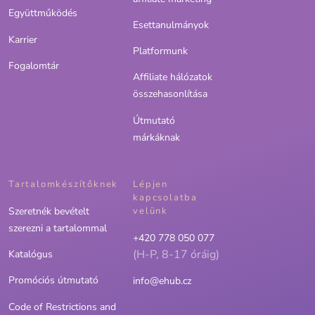
Együttműködés
Esettanulmányok
Karrier
Platformunk
Fogalomtár
Affiliate hálózatok
összehasonlítása
Útmutató
márkáknak
Tartalomkészítőknek
Lépjen
kapcsolatba
Szeretnék bevételt
velünk
szerezni a tartalommal
+420 778 050 077
(H-P, 8-17 óráig)
Katalógus
Promóciós útmutató
info@ehub.cz
Code of Restrictions and