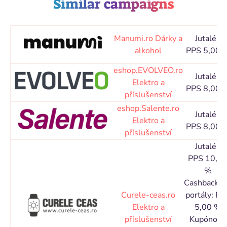
Similar campaigns
Manumi.ro
Dárky a
Jutalék
alkohol
PPS 5,00 
eshop.EVOLVEO.ro
Jutalék
Elektro a
PPS 8,00 
příslušenství
eshop.Salente.ro
Jutalék
Elektro a
PPS 8,00 
příslušenství
Jutalék
PPS 10,0
%
Cashbacko
Curele-ceas.ro
portály: PP
Elektro a
5,00 %
příslušenství
Kupónové