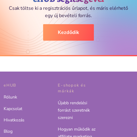
Csak töltse ki a regisztrációs űrlapot, és máris elérhető
egy új bevételi forrás.
Kezdődik
eHUB
E-shopok és
márkák
Rólunk
Újabb rendelési
Kapcsolat
forrást szeretnék
szerezni
Hivatkozás
Hogyan működik az
Blog
affiliate marketing