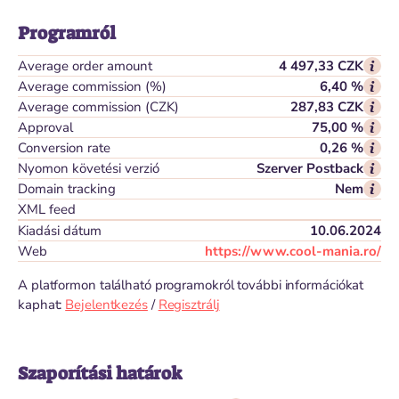
Programról
Average order amount
4 497,33 CZK
Average commission (%)
6,40 %
Average commission (CZK)
287,83 CZK
Approval
75,00 %
Conversion rate
0,26 %
Nyomon követési verzió
Szerver Postback
Domain tracking
Nem
XML feed
Kiadási dátum
10.06.2024
Web
https://www.cool-mania.ro/
A platformon található programokról további információkat
kaphat:
Bejelentkezés
/
Regisztrálj
Szaporítási határok