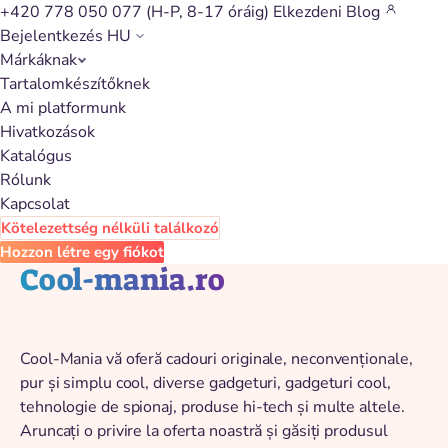
+420 778 050 077
(H-P, 8-17 óráig)
Elkezdeni
Blog
Bejelentkezés
HU
Márkáknak
Vissza a katalógushoz
Tartalomkészítőknek
A mi platformunk
Hivatkozások
Katalógus
Rólunk
Kapcsolat
Kötelezettség nélküli találkozó
Hozzon létre egy fiókot
Cool-mania.ro
Cool-Mania vă oferă cadouri originale, neconvenționale,
pur și simplu cool, diverse gadgeturi, gadgeturi cool,
tehnologie de spionaj, produse hi-tech și multe altele.
Aruncați o privire la oferta noastră și găsiți produsul