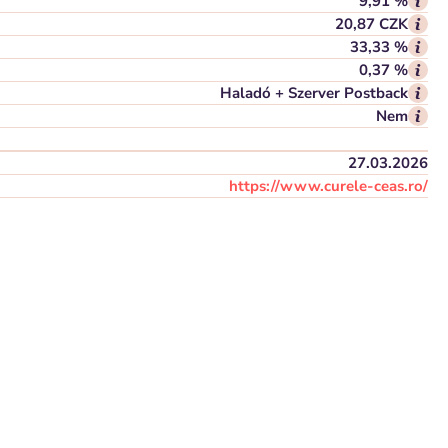
9,91 %
20,87 CZK
33,33 %
0,37 %
Haladó + Szerver Postback
Nem
27.03.2026
https://www.curele-ceas.ro/