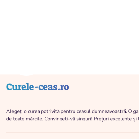
Vissza a katalógushoz
Curele-ceas.ro
Alegeți o curea potrivită pentru ceasul dumneavoastră. O ga
de toate mărcile. Convingeți-vă singuri! Prețuri excelente și l