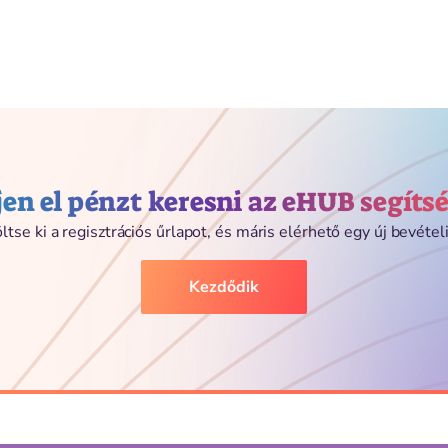
en el pénzt keresni az eHUB segíts
ltse ki a regisztrációs űrlapot, és máris elérhető egy új bevételi
Kezdődik