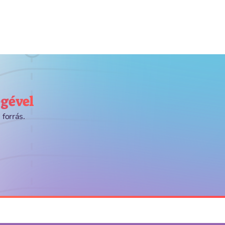
égével
 forrás.