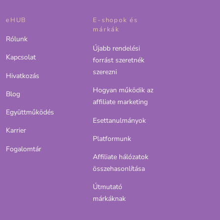
eHUB
E-shopok és
márkák
Rólunk
Újabb rendelési
Kapcsolat
forrást szeretnék
szerezni
Hivatkozás
Hogyan működik az
Blog
affiliate marketing
Együttműködés
Esettanulmányok
Karrier
Platformunk
Fogalomtár
Affiliate hálózatok
összehasonlítása
Útmutató
márkáknak