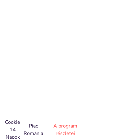
Cookie
Piac
A program
14
Románia
részletei
Napok