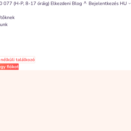
0 077
(H-P, 8-17 óráig)
Elkezdeni
Blog
Bejelentkezés
HU
ítőknek
munk
nélküli találkozó
gy fiókot