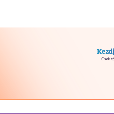
Kezdj
Csak tö