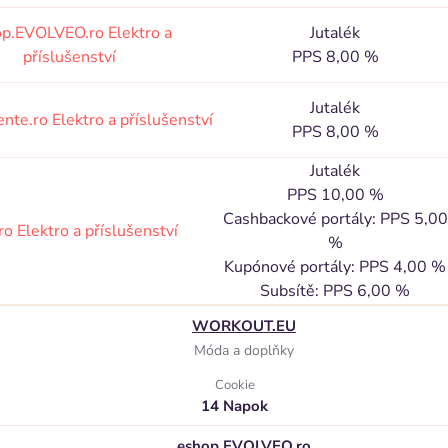
op.EVOLVEO.ro
Elektro a
Jutalék
příslušenství
PPS 8,00 %
Jutalék
ente.ro
Elektro a příslušenství
PPS 8,00 %
Jutalék
PPS 10,00 %
Cashbackové portály: PPS 5,00
.ro
Elektro a příslušenství
%
Kupónové portály: PPS 4,00 %
Subsítě: PPS 6,00 %
WORKOUT.EU
Móda a doplňky
Cookie
14 Napok
eshop.EVOLVEO.ro