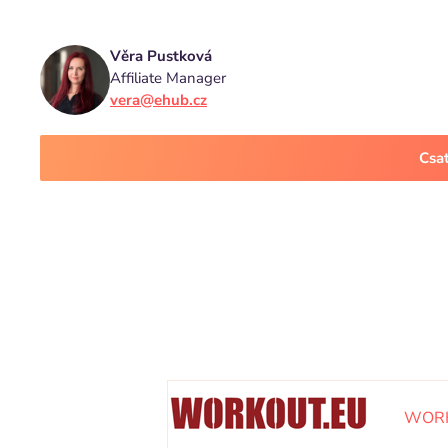
Věra Pustková
Affiliate Manager
vera@ehub.cz
Csa
WOR