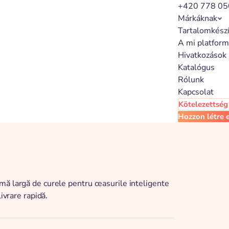
+420 778 05
Márkáknak
Tartalomkész
A mi platfor
Hivatkozások
Katalógus
Rólunk
Kapcsolat
Kötelezettség 
Hozzon létre e
mă largă de curele pentru ceasurile inteligente
ivrare rapidă.