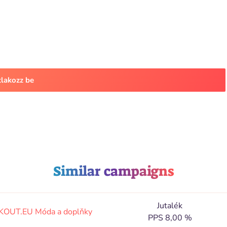
tlakozz be
Similar campaigns
Jutalék
KOUT.EU
Móda a doplňky
PPS 8,00 %