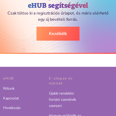
eHUB segítségével
Csak töltse ki a regisztrációs űrlapot, és máris elérhető
egy új bevételi forrás.
Kezdődik
eHUB
E-shopok és
márkák
Rólunk
Újabb rendelési
Kapcsolat
forrást szeretnék
szerezni
Hivatkozás
Hogyan működik az