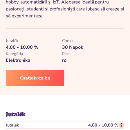
hobby, automatizării și IoT. Alegerea ideală pentru
pasionați, studenți și profesioniști care iubesc să creeze și
să experimenteze.
Jutalék
Cookie
4,00 - 10,00 %
30 Napok
Kategória
Piac
Elektronika
ro
Csatlakozz be
Jutalék
Jutalék
4,00 - 10,00 %