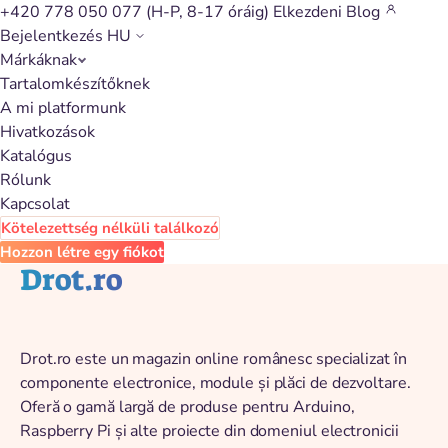
+420 778 050 077
(H-P, 8-17 óráig)
Elkezdeni
Blog
Bejelentkezés
HU
Márkáknak
Vissza a katalógushoz
Tartalomkészítőknek
A mi platformunk
Hivatkozások
Katalógus
Rólunk
Kapcsolat
Kötelezettség nélküli találkozó
Hozzon létre egy fiókot
Drot.ro
Drot.ro este un magazin online românesc specializat în
componente electronice, module și plăci de dezvoltare.
Oferă o gamă largă de produse pentru Arduino,
Raspberry Pi și alte proiecte din domeniul electronicii