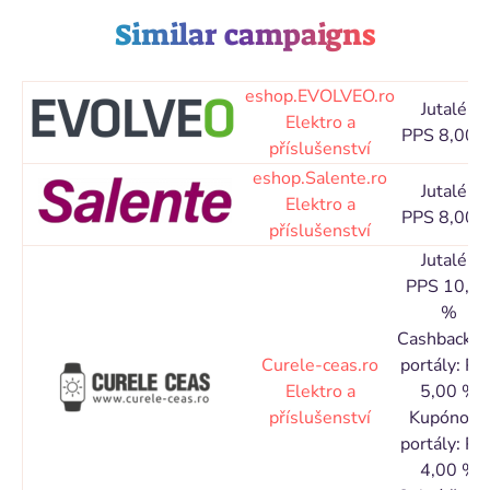
Similar campaigns
eshop.EVOLVEO.ro
Jutalék
Elektro a
PPS 8,00 
příslušenství
eshop.Salente.ro
Jutalék
Elektro a
PPS 8,00 
příslušenství
Jutalék
PPS 10,0
%
Cashbacko
Curele-ceas.ro
portály: PP
Elektro a
5,00 %
příslušenství
Kupónové
portály: PP
4,00 %