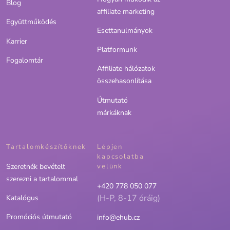
Blog
affiliate marketing
Együttműködés
Esettanulmányok
Karrier
Platformunk
Fogalomtár
Affiliate hálózatok
összehasonlítása
Útmutató
márkáknak
Tartalomkészítőknek
Lépjen
kapcsolatba
Szeretnék bevételt
velünk
szerezni a tartalommal
+420 778 050 077
(H-P, 8-17 óráig)
Katalógus
Promóciós útmutató
info@ehub.cz