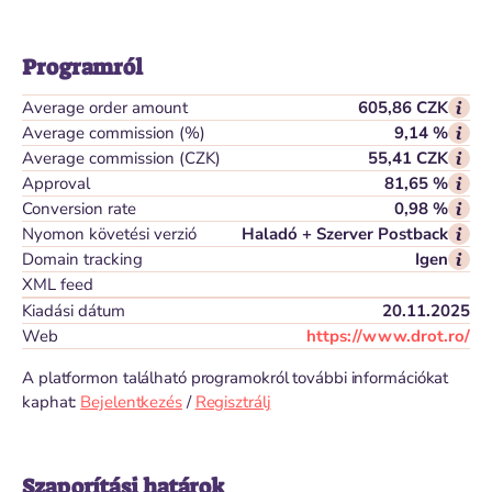
Programról
Average order amount
605,86 CZK
Average commission (%)
9,14 %
Average commission (CZK)
55,41 CZK
Approval
81,65 %
Conversion rate
0,98 %
Nyomon követési verzió
Haladó + Szerver Postback
Domain tracking
Igen
XML feed
Kiadási dátum
20.11.2025
Web
https://www.drot.ro/
A platformon található programokról további információkat
kaphat:
Bejelentkezés
/
Regisztrálj
Szaporítási határok