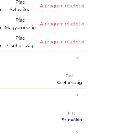
Piac
A program részletei
k
Szlovákia
Piac
A program részletei
k
Magyarország
Piac
A program részletei
k
Csehország
>
Piac
Csehország
>
Piac
Szlovákia
>