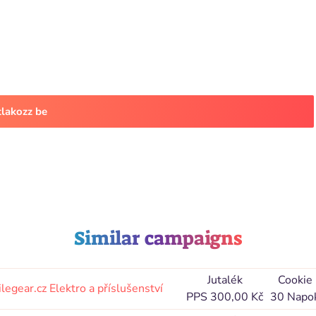
tlakozz be
Similar campaigns
Jutalék
Cookie
legear.cz
Elektro a příslušenství
PPS 300,00 Kč
30 Napo