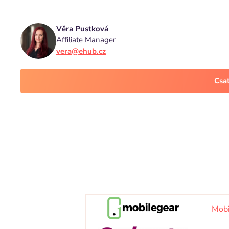
Věra Pustková
Affiliate Manager
vera@ehub.cz
Csa
Mobi