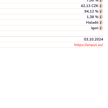
7,00 %
42,13 CZK
94,12 %
1,38 %
Haladó
Igen
03.10.2024
https://ampul.eu/