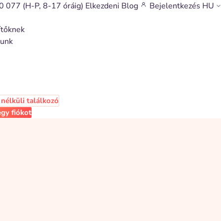
0 077
(H-P, 8-17 óráig)
Elkezdeni
Blog
Bejelentkezés
HU
ítőknek
munk
nélküli találkozó
gy fiókot