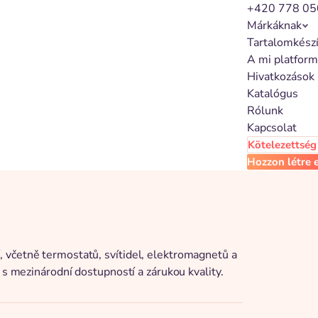
+420 778 05
Márkáknak
Tartalomkész
A mi platfor
Hivatkozások
Katalógus
Rólunk
Kapcsolat
Kötelezettség 
Hozzon létre e
 včetně termostatů, svítidel, elektromagnetů a
 s mezinárodní dostupností a zárukou kvality.