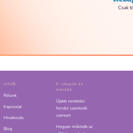
Csak tö
eHUB
E-shopok és
márkák
Rólunk
Újabb rendelési
Kapcsolat
forrást szeretnék
szerezni
Hivatkozás
Hogyan működik az
Blog