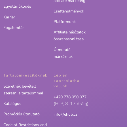
affiliate marketing
Együttműködés
Esettanulmányok
Karrier
Platformunk
Fogalomtár
Affiliate hálózatok
összehasonlítása
Útmutató
márkáknak
Tartalomkészítőknek
Lépjen
kapcsolatba
Szeretnék bevételt
velünk
szerezni a tartalommal
+420 778 050 077
(H-P, 8-17 óráig)
Katalógus
Promóciós útmutató
info@ehub.cz
Code of Restrictions and