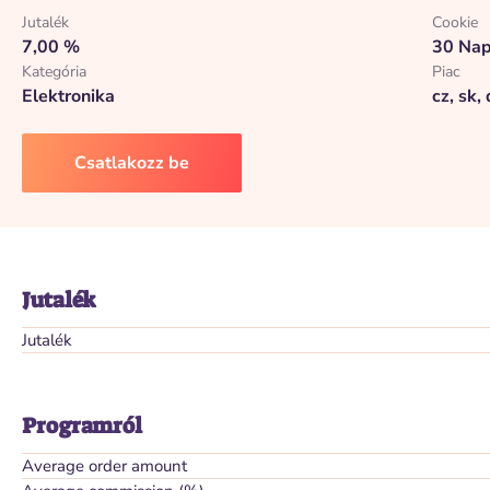
Jutalék
Cookie
7,00 %
30 Na
Kategória
Piac
Elektronika
cz, sk, d
Csatlakozz be
Jutalék
Jutalék
Programról
Average order amount