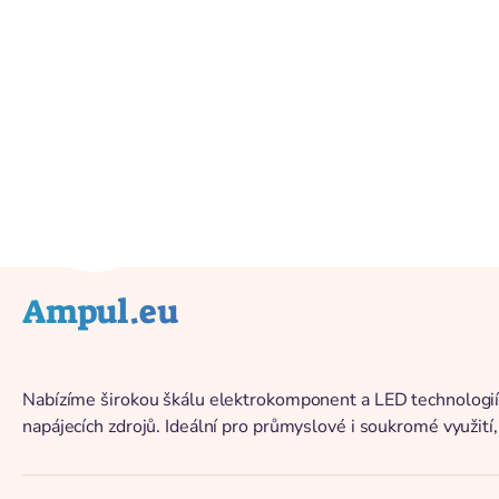
Vissza a katalógushoz
Ampul.eu
Nabízíme širokou škálu elektrokomponent a LED technologií,
napájecích zdrojů. Ideální pro průmyslové i soukromé využití,