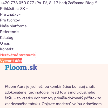
+420 778 050 077
(Po–Pá, 8–17 hod)
Začíname
Blog
Prihlásiť sa
SK
Pre značky
Späť na katalóg
Pre tvorcov
Naša platforma
Referencie
Katalóg
O nás
Kontakt
Nezáväzné stretnutie
Vytvoriť účet
Ploom.sk
Ploom Aura je jedinečnou kombináciou bohatej chuti,
zdokonalenej technológie HeatFlow a individuálneho
štýlu – to všetko dohromady prináša dokonalý pôžitok zo
zahrievaného tabaku. Objavte modernú voľbu v dnešnom