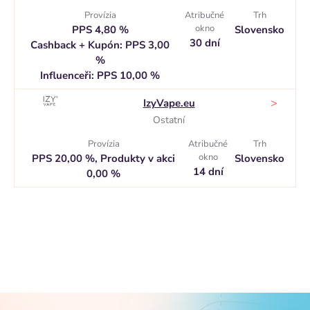
Provízia
Atribučné
Trh
okno
PPS 4,80 %
Slovensko
30 dní
Cashback + Kupón: PPS 3,00
%
Influenceři: PPS 10,00 %
>
IzyVape.eu
Ostatní
Provízia
Atribučné
Trh
okno
PPS 20,00 %, Produkty v akci
Slovensko
14 dní
0,00 %