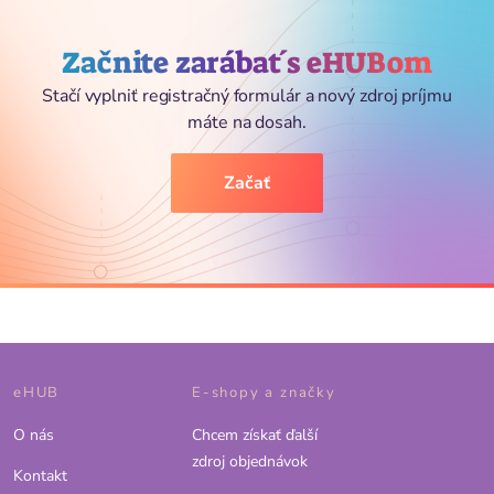
Začnite zarábať s eHUBom
Stačí vyplniť registračný formulár a nový zdroj príjmu
máte na dosah.
Začať
eHUB
E-shopy a značky
O nás
Chcem získať ďalší
zdroj objednávok
Kontakt