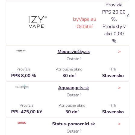
Provízia
PPS 20,00
Atr
IzyVape.eu
%,
o
Ostatní
Produkty v
14
akci 0,00
%
>
Medosviečky.sk
Ostatní
Provízia
Atribučné okno
Trh
PPS 8,00 %
30 dní
Slovensko
>
Aquaangels.sk
Ostatní
Provízia
Atribučné okno
Trh
PPL 475,00 Kč
30 dní
Slovensko
>
Status-pomocnici.sk
Ostatní