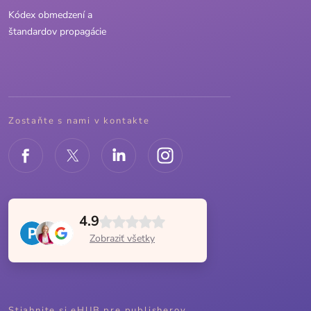
Kódex obmedzení a
štandardov propagácie
Zostaňte s nami v kontakte
4.9
Zobraziť všetky
Stiahnite si eHUB pre publisherov