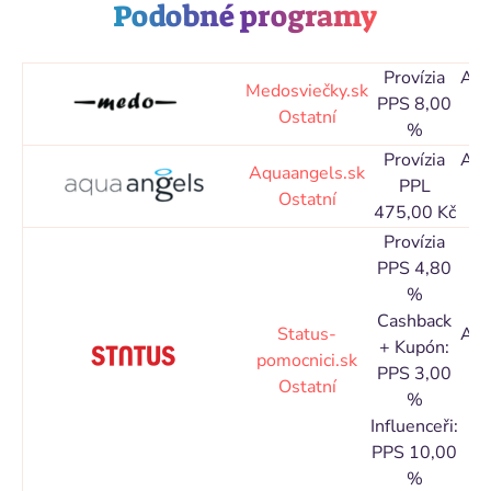
Podobné programy
Provízia
Atr
Medosviečky.sk
PPS 8,00
o
Ostatní
%
30
Provízia
Atr
Aquaangels.sk
PPL
o
Ostatní
475,00 Kč
30
Provízia
PPS 4,80
%
Cashback
Status-
Atr
+ Kupón:
pomocnici.sk
o
PPS 3,00
Ostatní
30
%
Influenceři:
PPS 10,00
%