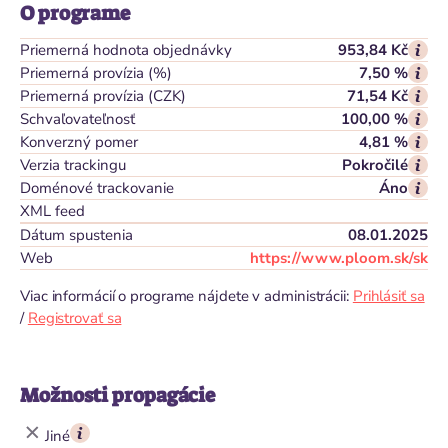
O programe
Priemerná hodnota objednávky
953,84 Kč
Priemerná provízia (%)
7,50 %
Priemerná provízia (CZK)
71,54 Kč
Schvaľovateľnosť
100,00 %
Konverzný pomer
4,81 %
Verzia trackingu
Pokročilé
Doménové trackovanie
Áno
XML feed
Dátum spustenia
08.01.2025
Web
https://www.ploom.sk/sk
Viac informácií o programe nájdete v administrácii:
Prihlásiť sa
/
Registrovať sa
Možnosti propagácie
Jiné