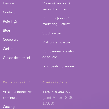
Despre
Vreau să iau o altă
sursă de comenzi
Contact
Cum funcționează
Referinţă
marketingul afiliat
Blog
Studii de caz
Cooperare
Platforma noastră
Carieră
Compararea rețelelor
de afiliere
Glosar de termeni
Ghid pentru branduri
Pentru creatori
Contactaţi-ne
Vreau să monetizez
+420 778 050 077
(Luni–Vineri, 8:00–
conținutul
17:00)
Catalog