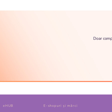
Doar compl
eHUB
E-shopuri și mărci