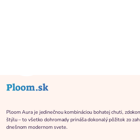
Înapoi la catalog
Ploom.sk
Ploom Aura je jedinečnou kombináciou bohatej chuti, zdoko
štýlu – to všetko dohromady prináša dokonalý pôžitok zo za
dnešnom modernom svete.