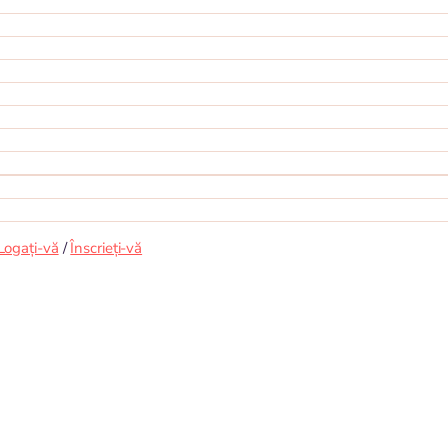
Logați-vă
/
Înscrieți-vă