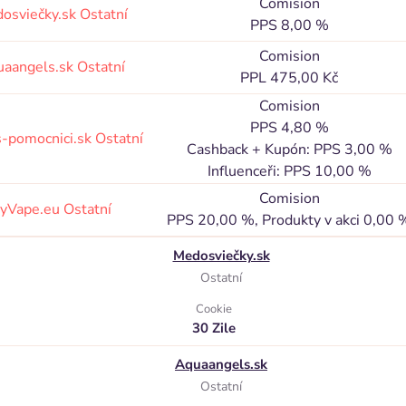
Comision
osviečky.sk
Ostatní
PPS 8,00 %
Comision
aangels.sk
Ostatní
PPL 475,00 Kč
Comision
PPS 4,80 %
s-pomocnici.sk
Ostatní
Cashback + Kupón: PPS 3,00 %
Influenceři: PPS 10,00 %
Comision
zyVape.eu
Ostatní
PPS 20,00 %, Produkty v akci 0,00 
Medosviečky.sk
Ostatní
Cookie
30 Zile
Aquaangels.sk
Ostatní