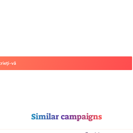
crieți-vă
Similar campaigns