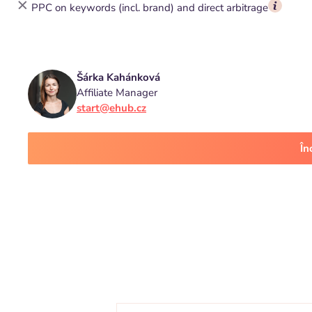
PPC on keywords (incl. brand) and direct arbitrage
Šárka Kahánková
Affiliate Manager
start@ehub.cz
În