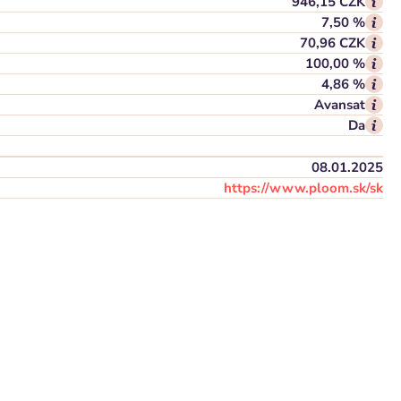
946,15 CZK
7,50 %
70,96 CZK
100,00 %
4,86 %
Avansat
Da
08.01.2025
https://www.ploom.sk/sk