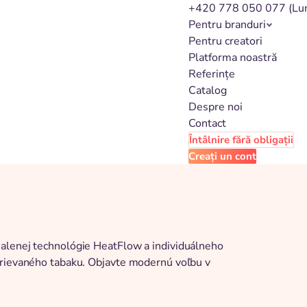
+420 778 050 077
(Lu
Pentru branduri
Pentru creatori
Platforma noastră
Referințe
Catalog
Despre noi
Contact
Întâlnire fără obligații
Creați un cont
nalenej technológie HeatFlow a individuálneho
hrievaného tabaku. Objavte modernú voľbu v