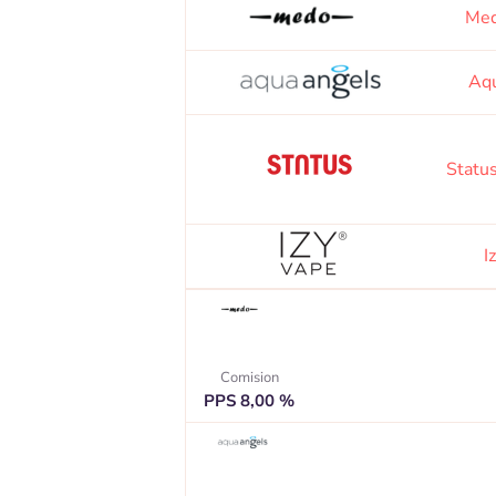
Med
Aqu
Statu
I
Comision
PPS 8,00 %