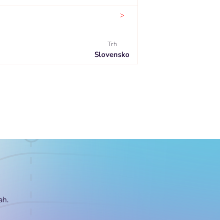
>
Trh
Slovensko
ah.