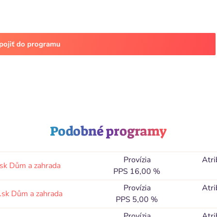
pojiť do programu
Podobné programy
Provízia
Atri
.sk
Dům a zahrada
PPS 16,00 %
Provízia
Atri
.sk
Dům a zahrada
PPS 5,00 %
Provízia
Atri