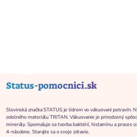
Späť na katalóg
Status-pomocnici.sk
Slovinská značka STATUS je lídrom vo vákuovaní potravín. 
odolného materiálu TRITAN. Vákuovanie je prirodzený spôsob
minerály. Spomaľuje sa tvorba baktérií, histamínu a proces ox
4-násobne. Starajte sa o svoje zdravie.