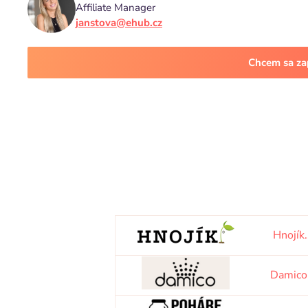
Affiliate Manager
janstova@ehub.cz
Chcem sa za
Hnojík
Damico