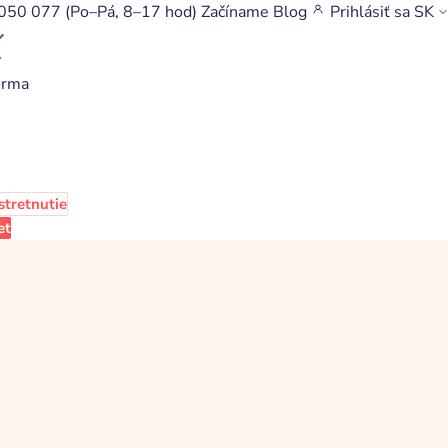
050 077
(Po–Pá, 8–17 hod)
Začíname
Blog
Prihlásiť sa
SK
v
orma
stretnutie
et