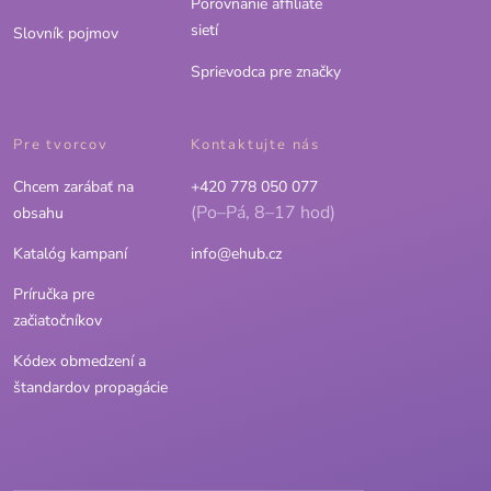
Porovnanie affiliate
sietí
Slovník pojmov
Sprievodca pre značky
Pre tvorcov
Kontaktujte nás
Chcem zarábať na
+420 778 050 077
(Po–Pá, 8–17 hod)
obsahu
Katalóg kampaní
info@ehub.cz
Príručka pre
začiatočníkov
Kódex obmedzení a
štandardov propagácie