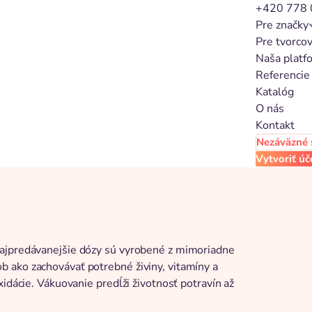
+420 778 
Pre značky
Pre tvorco
Naša platf
Referencie
Katalóg
O nás
Kontakt
Nezáväzné 
Vytvoriť úč
Najpredávanejšie dózy sú vyrobené z mimoriadne
 ako zachovávať potrebné živiny, vitamíny a
idácie. Vákuovanie predĺži životnosť potravín až