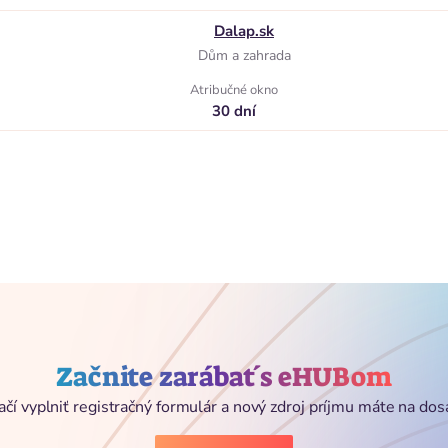
Dalap.sk
Dům a zahrada
Atribučné okno
30 dní
Začnite zarábať s eHUBom
ačí vyplniť registračný formulár a nový zdroj príjmu máte na dos