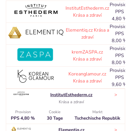
Provision
InstitutEsthederm.cz
PPS
Krása a zdraví
4,80 %
Provision
Elementiq.cz
Krása a
PPS
zdraví
8,00 %
Provision
kremZASPA.cz
PPS
Krása a zdraví
8,00 %
Provision
Koreanglamour.cz
PPS
Krása a zdraví
9,60 %
>
InstitutEsthederm.cz
Krása a zdraví
Provision
Cookie
Markt
PPS 4,80 %
30 Tage
Tschechische Republik
>
Elementiq.cz