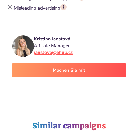
Misleading advertising
Kristina Janstová
Affiliate Manager
janstova@ehub.cz
Machen Sie mit
Similar campaigns