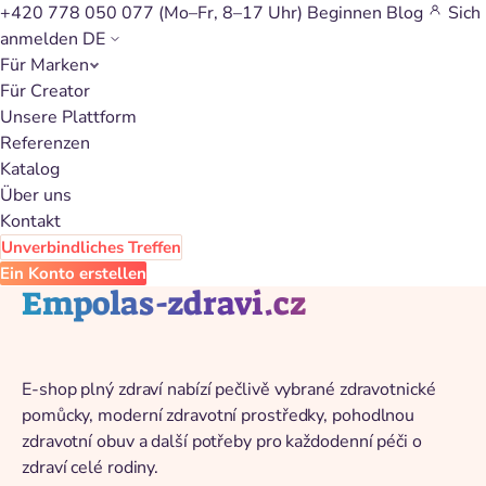
+420 778 050 077
(Mo–Fr, 8–17 Uhr)
Beginnen
Blog
Sich
anmelden
DE
Für Marken
Zurück zum Katalog
Für Creator
Unsere Plattform
Referenzen
Katalog
Über uns
Kontakt
Unverbindliches Treffen
Ein Konto erstellen
Empolas-zdravi.cz
E-shop plný zdraví nabízí pečlivě vybrané zdravotnické
pomůcky, moderní zdravotní prostředky, pohodlnou
zdravotní obuv a další potřeby pro každodenní péči o
zdraví celé rodiny.