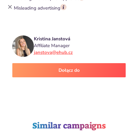
Misleading advertising
Kristina Janstová
Affiliate Manager
janstova@ehub.cz
Dołącz do
Similar campaigns