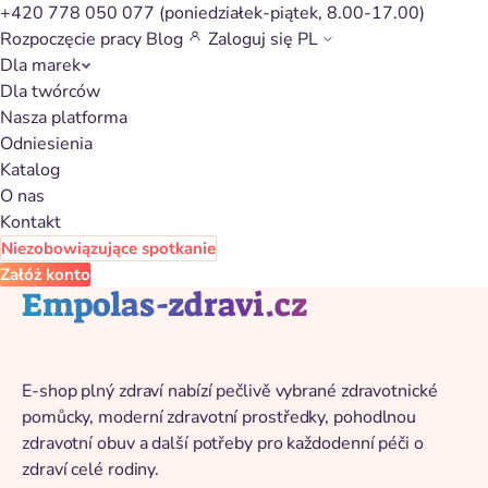
+420 778 050 077
(poniedziałek-piątek, 8.00-17.00)
Rozpoczęcie pracy
Blog
Zaloguj się
PL
Dla marek
Powrót do katalogu
Dla twórców
Nasza platforma
Odniesienia
Katalog
O nas
Kontakt
Niezobowiązujące spotkanie
Załóż konto
Empolas-zdravi.cz
E-shop plný zdraví nabízí pečlivě vybrané zdravotnické
pomůcky, moderní zdravotní prostředky, pohodlnou
zdravotní obuv a další potřeby pro každodenní péči o
zdraví celé rodiny.