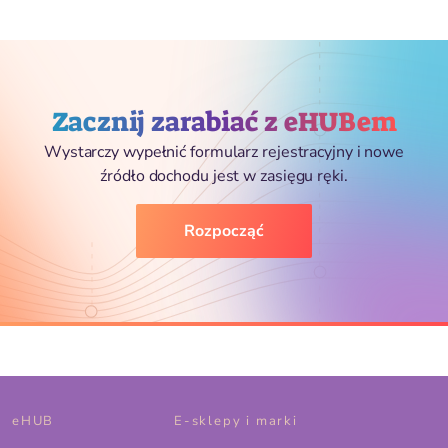
Zacznij zarabiać z eHUBem
Wystarczy wypełnić formularz rejestracyjny i nowe
źródło dochodu jest w zasięgu ręki.
Rozpocząć
eHUB
E-sklepy i marki