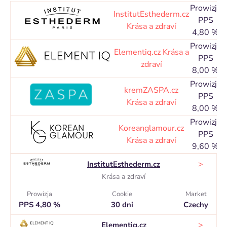
Prowizja
InstitutEsthederm.cz
C
PPS
Krása a zdraví
3
4,80 %
Prowizja
Elementiq.cz
Krása a
C
PPS
zdraví
3
8,00 %
Prowizja
kremZASPA.cz
C
PPS
Krása a zdraví
3
8,00 %
Prowizja
Koreanglamour.cz
C
PPS
Krása a zdraví
3
9,60 %
>
InstitutEsthederm.cz
Krása a zdraví
Prowizja
Cookie
Market
PPS 4,80 %
30 dni
Czechy
>
Elementiq.cz