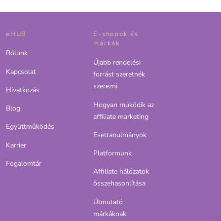
eHUB
E-shopok és
márkák
Rólunk
Újabb rendelési
Kapcsolat
forrást szeretnék
szerezni
Hivatkozás
Hogyan működik az
Blog
affiliate marketing
Együttműködés
Esettanulmányok
Karrier
Platformunk
Fogalomtár
Affiliate hálózatok
összehasonlítása
Útmutató
márkáknak