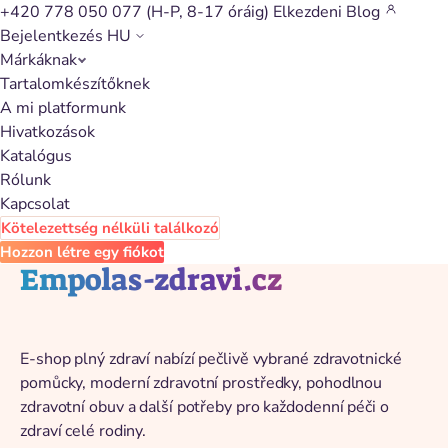
+420 778 050 077
(H-P, 8-17 óráig)
Elkezdeni
Blog
Bejelentkezés
HU
Márkáknak
Vissza a katalógushoz
Tartalomkészítőknek
A mi platformunk
Hivatkozások
Katalógus
Rólunk
Kapcsolat
Kötelezettség nélküli találkozó
Hozzon létre egy fiókot
Empolas-zdravi.cz
E-shop plný zdraví nabízí pečlivě vybrané zdravotnické
pomůcky, moderní zdravotní prostředky, pohodlnou
zdravotní obuv a další potřeby pro každodenní péči o
zdraví celé rodiny.