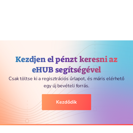
Kezdjen el pénzt keresni az
eHUB segítségével
Csak töltse ki a regisztrációs űrlapot, és máris elérhető
egy új bevételi forrás.
Kezdődik