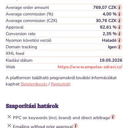
Average order amount
769,07 CZK
Average commission (%)
4,00 %
Average commission (CZK)
30,76 CZK
Approval
82,61 %
Conversion rate
2,35 %
Nyomon követési verzió
Haladó
Domain tracking
Igen
XML feed
Kiadási dátum
19.05.2026
Web
https://www.empolas-zdravi.cz/
A platformon található programokról további információkat
kaphat:
Bejelentkezés
/
Regisztrálj
Szaporítási határok
PPC on keywords (incl. brand) and direct arbitrage
Emailing without prior approval