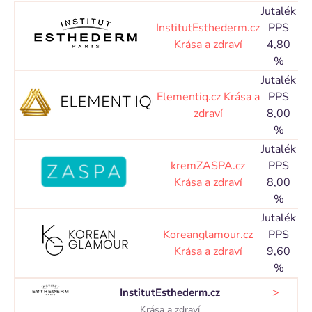
Jutalék
Co
InstitutEsthederm.cz
PPS
Krása a zdraví
4,80
Na
%
Jutalék
Co
Elementiq.cz
Krása a
PPS
zdraví
8,00
Na
%
Jutalék
Co
kremZASPA.cz
PPS
Krása a zdraví
8,00
Na
%
Jutalék
Co
Koreanglamour.cz
PPS
Krása a zdraví
9,60
Na
%
>
InstitutEsthederm.cz
Krása a zdraví