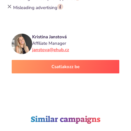
Misleading advertising
Kristina Janstová
Affiliate Manager
janstova@ehub.cz
Csatlakozz be
Similar campaigns