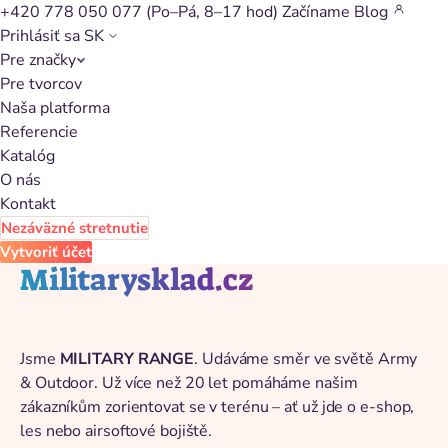
+420 778 050 077
(Po–Pá, 8–17 hod)
Začíname
Blog
Prihlásiť sa
SK
Pre značky
Späť na katalóg
Pre tvorcov
Naša platforma
Referencie
Katalóg
O nás
Kontakt
Nezáväzné stretnutie
Vytvoriť účet
Militarysklad.cz
Jsme
MILITARY RANGE
. Udáváme směr ve světě Army
& Outdoor. Už více než 20 let pomáháme našim
zákazníkům zorientovat se v terénu – ať už jde o e-shop,
les nebo airsoftové bojiště.