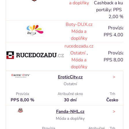
a doplňky
Cashback a kupó
portály: PPS 1,
2,00 %
Boty-DUX.cz
Provízia
Móda a
PPS 4,00 %
doplňky
rucedozadu.cz
Ostatní
,
Provízia
Móda a
PPS 8,00 %
doplňky
>
EroticCity.cz
Ostatní
Provízia
Atribučné okno
Trh
PPS 8,00 %
30 dní
Česko
>
Fanda-NHL.cz
Móda a doplňky
Provízia
Atribučné
Trh