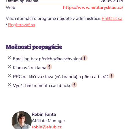
Dátum spustenia
26.05.2025
Web
https://www.militarysklad.cz/
Viac informácií o programe nájdete v administrácii:
Prihlásiť sa
/
Registrovať sa
Možnosti propagácie
Emailing bez předchozího schválení
Klamavá reklama
PPC na klíčová slova (vč. brandu) a přímá arbitráž
Využití instrumentu cashbacku
Robin Fanta
Affiliate Manager
robin@ehub.cz