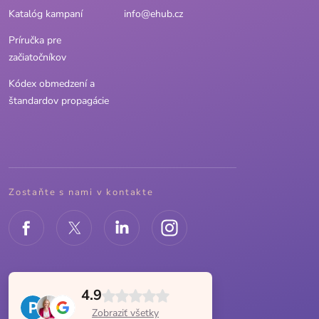
Katalóg kampaní
info@ehub.cz
Príručka pre
začiatočníkov
Kódex obmedzení a
štandardov propagácie
Zostaňte s nami v kontakte
4.9
Zobraziť všetky