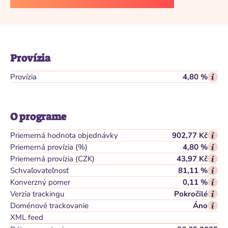
Provízia
Provízia
4,80 %
O programe
Priemerná hodnota objednávky
902,77 Kč
Priemerná provízia (%)
4,80 %
Priemerná provízia (CZK)
43,97 Kč
Schvaľovateľnosť
81,11 %
Konverzný pomer
0,11 %
Verzia trackingu
Pokročilé
Doménové trackovanie
Áno
XML feed