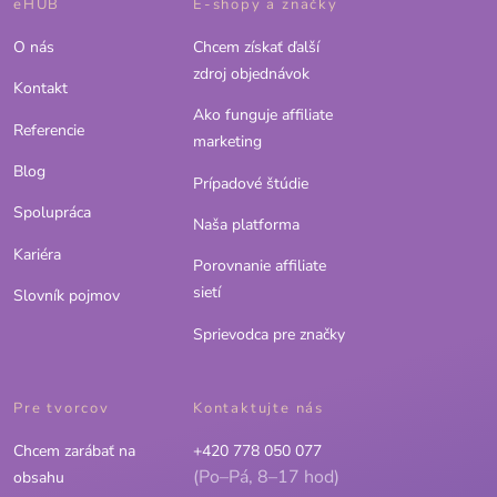
eHUB
E-shopy a značky
O nás
Chcem získať ďalší
zdroj objednávok
Kontakt
Ako funguje affiliate
Referencie
marketing
Blog
Prípadové štúdie
Spolupráca
Naša platforma
Kariéra
Porovnanie affiliate
sietí
Slovník pojmov
Sprievodca pre značky
Pre tvorcov
Kontaktujte nás
Chcem zarábať na
+420 778 050 077
(Po–Pá, 8–17 hod)
obsahu