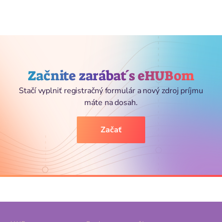
Začnite zarábať s eHUBom
Stačí vyplniť registračný formulár a nový zdroj príjmu
máte na dosah.
Začať