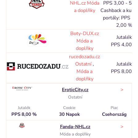
NHL.cz
Móda
PPS 3,00 - 5,0
a doplňky
Cashback a kupó
portály: PPS 1,
2,00 %
Boty-DUX.cz
Jutalék
Móda a
PPS 4,00 %
doplňky
rucedozadu.cz
Ostatní
,
Jutalék
Móda a
PPS 8,00 %
doplňky
>
EroticCity.cz
Ostatní
Jutalék
Cookie
Piac
PPS 8,00 %
30 Napok
Csehország
>
Fanda-NHL.cz
Móda a doplňky