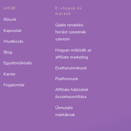
eHUB
E-shopok és
márkák
Rólunk
Újabb rendelési
Kapcsolat
forrást szeretnék
szerezni
Hivatkozás
Hogyan működik az
Blog
affiliate marketing
Együttműködés
Esettanulmányok
Karrier
Platformunk
Fogalomtár
Affiliate hálózatok
összehasonlítása
Útmutató
márkáknak