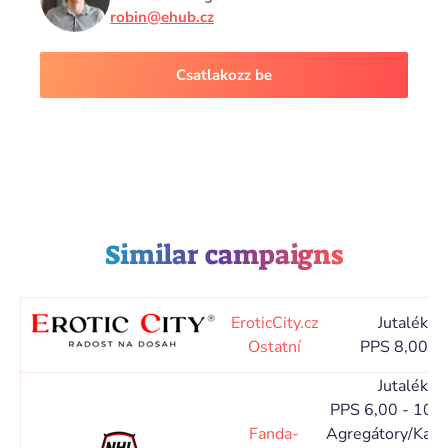
robin@ehub.cz
Csatlakozz be
Similar campaigns
EroticCity.cz
Jutalék
Ostatní
PPS 8,00 %
Jutalék
PPS 6,00 - 10,
Fanda-
Agregátory/Kata