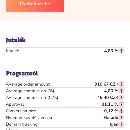
Csatlakozz be
Jutalék
Jutalék
4,80 %
Programról
Average order amount
910,67 CZK
Average commission (%)
4,80 %
Average commission (CZK)
45,40 CZK
Approval
81,11 %
Conversion rate
0,12 %
Nyomon követési verzió
Haladó
Domain tracking
Igen