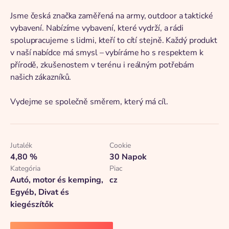
Jsme česká značka zaměřená na army, outdoor a taktické
vybavení. Nabízíme vybavení, které vydrží, a rádi
spolupracujeme s lidmi, kteří to cítí stejně. Každý produkt
v naší nabídce má smysl – vybíráme ho s respektem k
přírodě, zkušenostem v terénu i reálným potřebám
našich zákazníků.
Vydejme se společně směrem, který má cíl.
Jutalék
Cookie
4,80 %
30 Napok
Kategória
Piac
Autó, motor és kemping,
cz
Egyéb, Divat és
kiegészítők