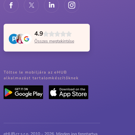
4.9
Összes megtekintése
Töltse le mobiljára az eHUB
alkalmazást tartalomkészítőknek
eHUB.cz s.r.o. 2010 - 2026, Minden jog fenntartva