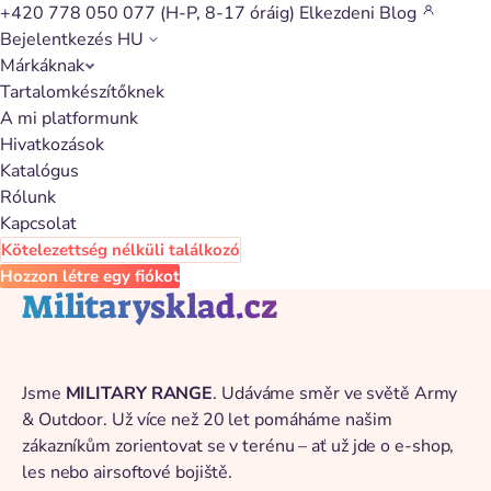
+420 778 050 077
(H-P, 8-17 óráig)
Elkezdeni
Blog
Bejelentkezés
HU
Márkáknak
Vissza a katalógushoz
Tartalomkészítőknek
A mi platformunk
Hivatkozások
Katalógus
Rólunk
Kapcsolat
Kötelezettség nélküli találkozó
Hozzon létre egy fiókot
Militarysklad.cz
Jsme
MILITARY RANGE
. Udáváme směr ve světě Army
& Outdoor. Už více než 20 let pomáháme našim
zákazníkům zorientovat se v terénu – ať už jde o e-shop,
les nebo airsoftové bojiště.