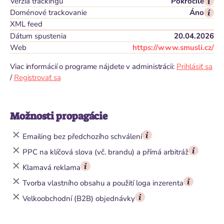
Verzia trackingu
Pokročilé
Doménové trackovanie
Áno
XML feed
Dátum spustenia
20.04.2026
Web
https://www.smusli.cz/
Viac informácií o programe nájdete v administrácii:
Prihlásiť sa
/
Registrovať sa
Možnosti propagácie
Emailing bez předchozího schválení
PPC na klíčová slova (vč. brandu) a přímá arbitráž
Klamavá reklama
Tvorba vlastního obsahu a použití loga inzerenta
Velkoobchodní (B2B) objednávky