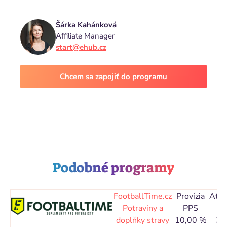
Šárka Kahánková
Affiliate Manager
start@ehub.cz
Chcem sa zapojiť do programu
Podobné programy
FootballTime.cz
Provízia
Atri
Potraviny a
PPS
o
doplňky stravy
10,00 %
30