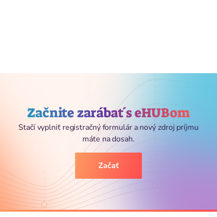
Začnite zarábať s eHUBom
Stačí vyplniť registračný formulár a nový zdroj príjmu
máte na dosah.
Začať