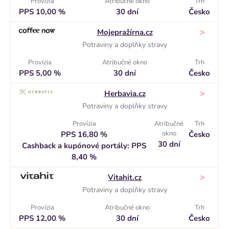
Provízia
Atribučné okno
Trh
PPS 10,00 %
30 dní
Česko
>
Mojepražírna.cz
Potraviny a doplňky stravy
Provízia
Atribučné okno
Trh
PPS 5,00 %
30 dní
Česko
>
Herbavia.cz
Potraviny a doplňky stravy
Provízia
Atribučné
Trh
okno
PPS 16,80 %
Česko
30 dní
Cashback a kupónové portály: PPS
8,40 %
>
Vitahit.cz
Potraviny a doplňky stravy
Provízia
Atribučné okno
Trh
PPS 12,00 %
30 dní
Česko