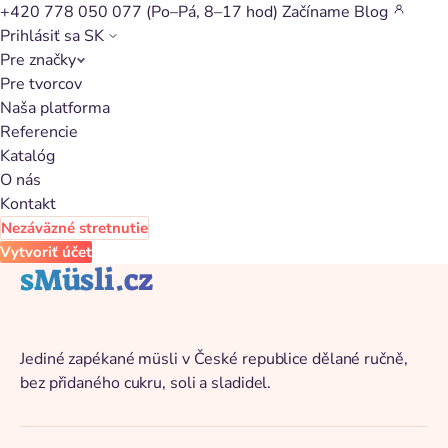
+420 778 050 077
(Po–Pá, 8–17 hod)
Začíname
Blog
Prihlásiť sa
SK
Pre značky
Späť na katalóg
Pre tvorcov
Naša platforma
Referencie
Katalóg
O nás
Kontakt
Nezáväzné stretnutie
Vytvoriť účet
sMüsli.cz
Jediné zapékané müsli v České republice dělané ručně,
bez přidaného cukru, soli a sladidel.