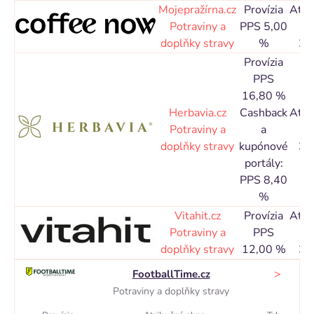
Mojepražírna.cz
Provízia
Atri
Potraviny a
PPS 5,00
o
doplňky stravy
%
30
Provízia
PPS
16,80 %
Herbavia.cz
Cashback
Atri
Potraviny a
a
o
doplňky stravy
kupónové
30
portály:
PPS 8,40
%
Vitahit.cz
Provízia
Atri
Potraviny a
PPS
o
doplňky stravy
12,00 %
30
>
FootballTime.cz
Potraviny a doplňky stravy