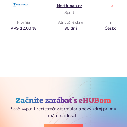
>
Northman.cz
Sport
Provízia
Atribučné okno
Trh
PPS 12,00 %
30 dní
Česko
Začnite zarábať s eHUBom
Stačí vyplniť registračný formulár a nový zdroj príjmu
máte na dosah.