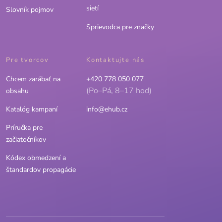
sietí
Slovník pojmov
Sprievodca pre značky
Pre tvorcov
Kontaktujte nás
Chcem zarábať na
+420 778 050 077
(Po–Pá, 8–17 hod)
obsahu
Katalóg kampaní
info@ehub.cz
Príručka pre
začiatočníkov
Kódex obmedzení a
štandardov propagácie