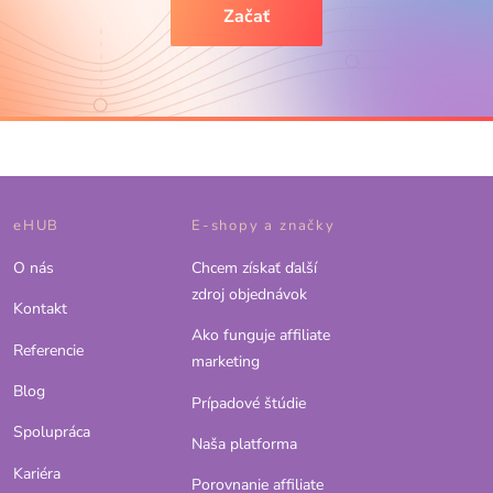
Začať
eHUB
E-shopy a značky
O nás
Chcem získať ďalší
zdroj objednávok
Kontakt
Ako funguje affiliate
Referencie
marketing
Blog
Prípadové štúdie
Spolupráca
Naša platforma
Kariéra
Porovnanie affiliate