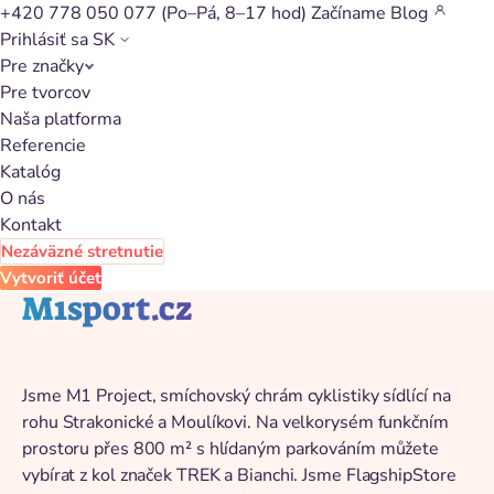
+420 778 050 077
(Po–Pá, 8–17 hod)
Začíname
Blog
Prihlásiť sa
SK
Pre značky
Späť na katalóg
Pre tvorcov
Naša platforma
Referencie
Katalóg
O nás
Kontakt
Nezáväzné stretnutie
Vytvoriť účet
M1sport.cz
Jsme M1 Project, smíchovský chrám cyklistiky sídlící na
rohu Strakonické a Moulíkovi. Na velkorysém funkčním
prostoru přes 800 m² s hlídaným parkováním můžete
vybírat z kol značek TREK a Bianchi. Jsme FlagshipStore