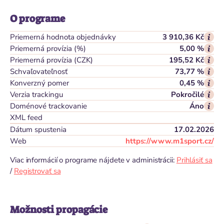
O programe
Priemerná hodnota objednávky
3 910,36 Kč
Priemerná provízia (%)
5,00 %
Priemerná provízia (CZK)
195,52 Kč
Schvaľovateľnosť
73,77 %
Konverzný pomer
0,45 %
Verzia trackingu
Pokročilé
Doménové trackovanie
Áno
XML feed
Dátum spustenia
17.02.2026
Web
https://www.m1sport.cz/
Viac informácií o programe nájdete v administrácii:
Prihlásiť sa
/
Registrovať sa
Možnosti propagácie