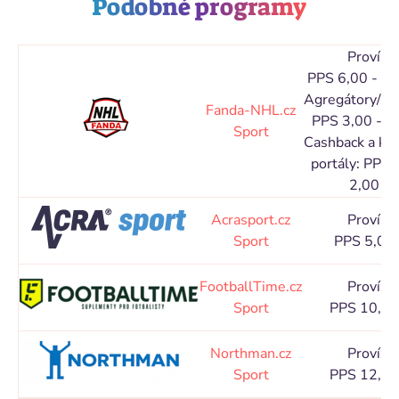
Podobné programy
Provízia
PPS 6,00 - 1
Agregátory/Ka
Fanda-NHL.cz
PPS 3,00 - 5
Sport
Cashback a ku
portály: PPS 
2,00 %
Acrasport.cz
Provízia
Sport
PPS 5,00
FootballTime.cz
Provízia
Sport
PPS 10,0
Northman.cz
Provízia
Sport
PPS 12,0