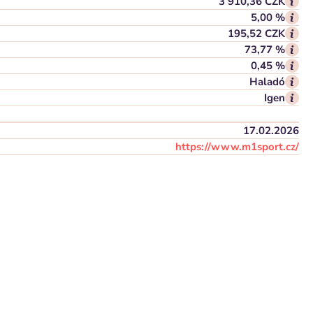
3 910,36 CZK
5,00 %
195,52 CZK
73,77 %
0,45 %
Haladó
Igen
17.02.2026
https://www.m1sport.cz/