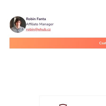
Robin Fanta
Affiliate Manager
robin@ehub.cz
Csa