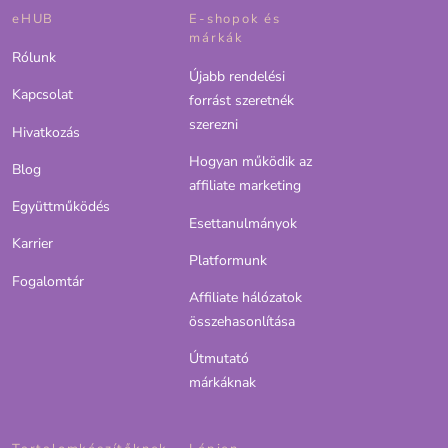
eHUB
E-shopok és
márkák
Rólunk
Újabb rendelési
Kapcsolat
forrást szeretnék
szerezni
Hivatkozás
Hogyan működik az
Blog
affiliate marketing
Együttműködés
Esettanulmányok
Karrier
Platformunk
Fogalomtár
Affiliate hálózatok
összehasonlítása
Útmutató
márkáknak