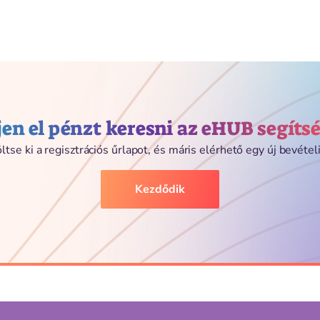
en el pénzt keresni az eHUB segíts
ltse ki a regisztrációs űrlapot, és máris elérhető egy új bevételi
Kezdődik