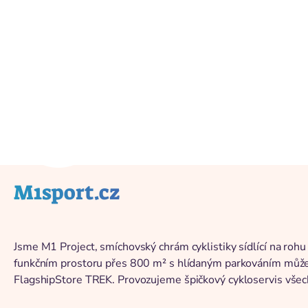
Vissza a katalógushoz
M1sport.cz
Jsme M1 Project, smíchovský chrám cyklistiky sídlící na roh
funkčním prostoru přes 800 m² s hlídaným parkováním můžet
FlagshipStore TREK. Provozujeme špičkový cykloservis všec