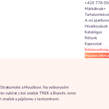
+420 778 05
Márkáknak
Tartalomkész
A mi platfor
Hivatkozások
Katalógus
Rólunk
Kapcsolat
Kötelezettség 
Hozzon létre e
u Strakonické a Moulíkovi. Na velkorysém
e vybírat z kol značek TREK a Bianchi. Jsme
h značek a půjčovnu s testcentrem.