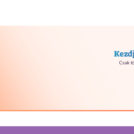
Kezdj
Csak tö