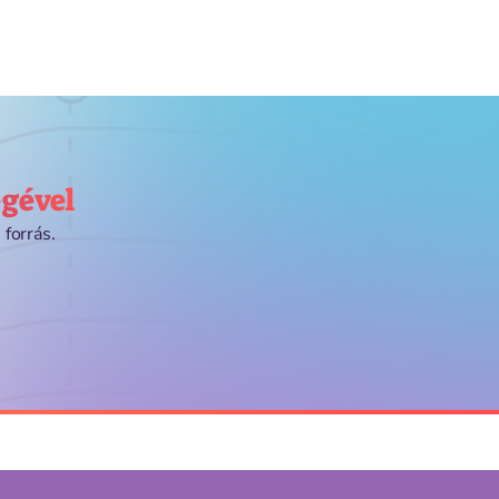
égével
 forrás.