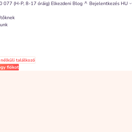
0 077
(H-P, 8-17 óráig)
Elkezdeni
Blog
Bejelentkezés
HU
ítőknek
munk
nélküli találkozó
gy fiókot