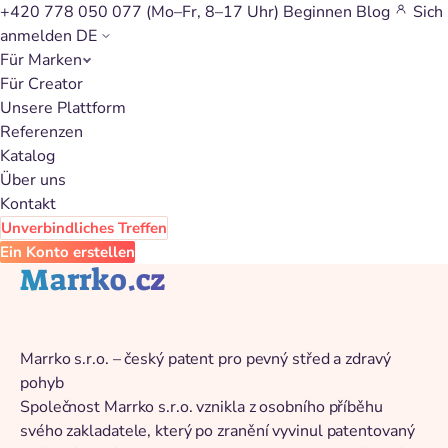
+420 778 050 077
(Mo–Fr, 8–17 Uhr)
Beginnen
Blog
Sich
anmelden
DE
Für Marken
Zurück zum Katalog
Für Creator
Unsere Plattform
Referenzen
Katalog
Über uns
Kontakt
Unverbindliches Treffen
Ein Konto erstellen
Marrko.cz
Marrko s.r.o. – český patent pro pevný střed a zdravý
pohyb
Společnost Marrko s.r.o. vznikla z osobního příběhu
svého zakladatele, který po zranění vyvinul patentovaný