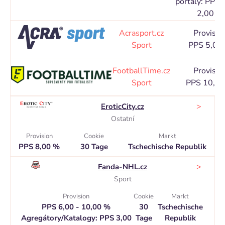
portály: PPS 
2,00 %
Acrasport.cz
Provisio
Sport
PPS 5,00
FootballTime.cz
Provisio
Sport
PPS 10,0
>
EroticCity.cz
Ostatní
Provision
Cookie
Markt
PPS 8,00 %
30 Tage
Tschechische Republik
>
Fanda-NHL.cz
Sport
Provision
Cookie
Markt
PPS 6,00 - 10,00 %
30
Tschechische
Agregátory/Katalogy: PPS 3,00
Tage
Republik