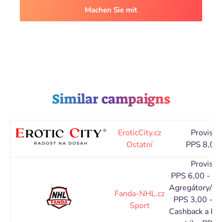
Machen Sie mit
Similar campaigns
EroticCity.cz
Provisio
Ostatní
PPS 8,00
Provisio
PPS 6,00 - 1
Agregátory/Ka
Fanda-NHL.cz
PPS 3,00 - 5
Sport
Cashback a ku