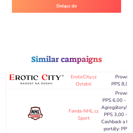
Dołącz do
Similar campaigns
EroticCity.cz
Prowizj
Ostatní
PPS 8,00
Prowizj
PPS 6,00 - 1
Agregátory/Ka
Fanda-NHL.cz
PPS 3,00 - 5
Sport
Cashback a ku
portály: PPS 