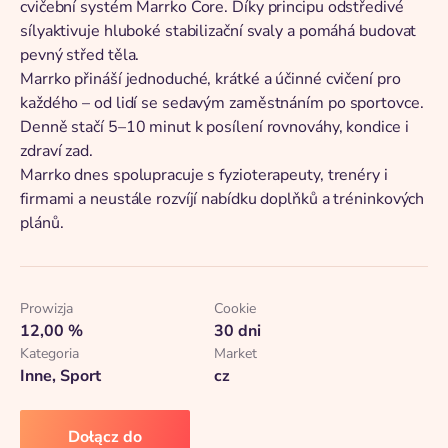
cvičební systém Marrko Core. Díky principu odstředivé
sílyaktivuje hluboké stabilizační svaly a pomáhá budovat
pevný střed těla.
Marrko přináší jednoduché, krátké a účinné cvičení pro
každého – od lidí se sedavým zaměstnáním po sportovce.
Denně stačí 5–10 minut k posílení rovnováhy, kondice i
zdraví zad.
Marrko dnes spolupracuje s fyzioterapeuty, trenéry i
firmami a neustále rozvíjí nabídku doplňků a tréninkových
plánů.
Prowizja
Cookie
12,00 %
30 dni
Kategoria
Market
Inne, Sport
cz
Dołącz do