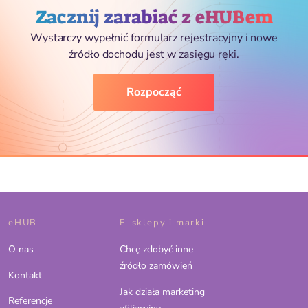
Zacznij zarabiać z eHUBem
Wystarczy wypełnić formularz rejestracyjny i nowe
źródło dochodu jest w zasięgu ręki.
Rozpocząć
eHUB
E-sklepy i marki
O nas
Chcę zdobyć inne
źródło zamówień
Kontakt
Jak działa marketing
Referencje