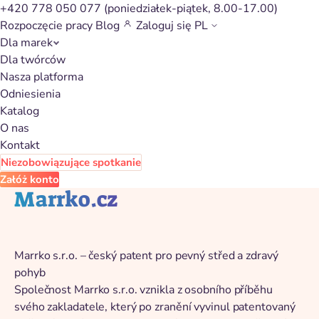
+420 778 050 077
(poniedziałek-piątek, 8.00-17.00)
Rozpoczęcie pracy
Blog
Zaloguj się
PL
Dla marek
Powrót do katalogu
Dla twórców
Nasza platforma
Odniesienia
Katalog
O nas
Kontakt
Niezobowiązujące spotkanie
Załóż konto
Marrko.cz
Marrko s.r.o. – český patent pro pevný střed a zdravý
pohyb
Společnost Marrko s.r.o. vznikla z osobního příběhu
svého zakladatele, který po zranění vyvinul patentovaný