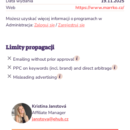
Data wydania
19.11.2025
Web
https://www.marrko.cz/
Możesz uzyskać więcej informacji o programach w
Administracja:
Zaloguj się
/
Zarejestruj się
Limity propagacji
Emailing without prior approval
PPC on keywords (incl. brand) and direct arbitrage
Misleading advertising
Kristina Janstová
Affiliate Manager
janstova@ehub.cz