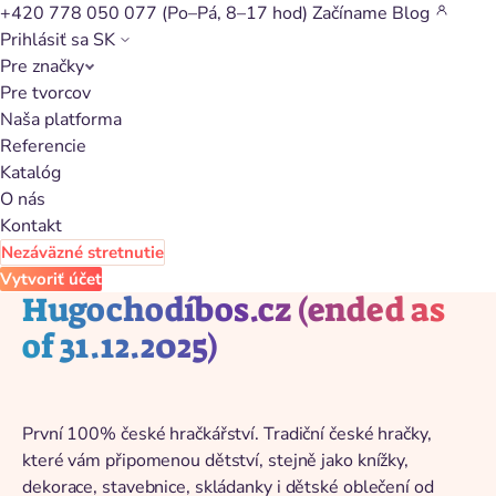
+420 778 050 077
(Po–Pá, 8–17 hod)
Začíname
Blog
Prihlásiť sa
SK
Pre značky
Späť na katalóg
Pre tvorcov
Naša platforma
Referencie
Katalóg
O nás
Kontakt
Nezáväzné stretnutie
Vytvoriť účet
Hugochodíbos.cz (ended as
of 31.12.2025)
První 100% české hračkářství. Tradiční české hračky,
které vám připomenou dětství, stejně jako knížky,
dekorace, stavebnice, skládanky i dětské oblečení od