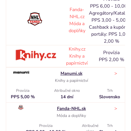
PPS 6,00 - 10,00 
Fanda-
Agregátory/Katalog
NHL.cz
PPS 3,00 - 5,00 
Móda a
Cashback a kupóno
doplňky
portály: PPS 1,00 
2,00 %
Knihy.cz
Provízia
Knihy a
PPS 2,00 %
papírnictví
>
Manumi.sk
Knihy a papírnictví
Provízia
Atribučné okno
Trh
PPS 5,00 %
14 dní
Slovensko
>
Fanda-NHL.sk
Móda a doplňky
Provízia
Atribučné
Trh