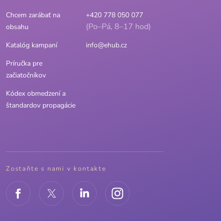
Chcem zarábať na
+420 778 050 077
(Po–Pá, 8–17 hod)
obsahu
Katalóg kampaní
info@ehub.cz
Príručka pre
začiatočníkov
Kódex obmedzení a
štandardov propagácie
Zostaňte s nami v kontakte