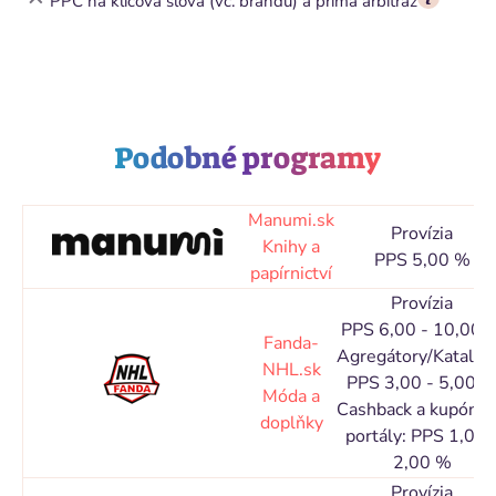
PPC na klíčová slova (vč. brandu) a přímá arbitráž
Podobné programy
Manumi.sk
Provízia
Knihy a
PPS 5,00 %
papírnictví
Provízia
PPS 6,00 - 10,00 
Fanda-
Agregátory/Katalog
NHL.sk
PPS 3,00 - 5,00 
Móda a
Cashback a kupóno
doplňky
portály: PPS 1,00 
2,00 %
Provízia