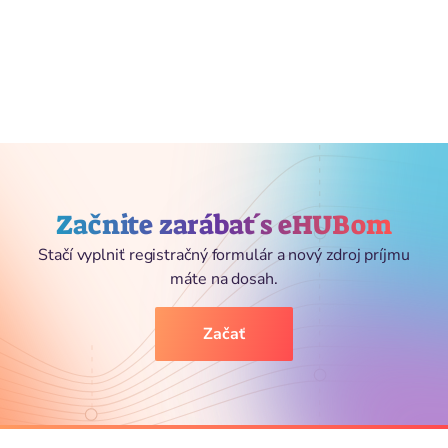
Začnite zarábať s eHUBom
Stačí vyplniť registračný formulár a nový zdroj príjmu
máte na dosah.
Začať