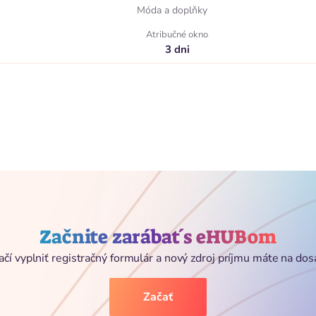
Móda a doplňky
Atribučné okno
3 dni
Začnite zarábať s eHUBom
ačí vyplniť registračný formulár a nový zdroj príjmu máte na dos
Začať