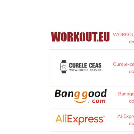
WORKOU
do
Curele-c
do
Bangg
do
AliExp
do