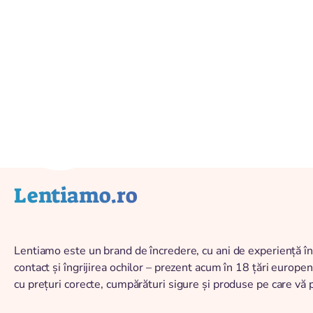
Späť na katalóg
Lentiamo.ro
Lentiamo este un brand de încredere, cu ani de experiență în 
contact și îngrijirea ochilor – prezent acum în 18 țări europ
cu prețuri corecte, cumpărături sigure și produse pe care vă 