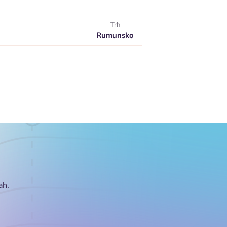
Trh
Rumunsko
ah.