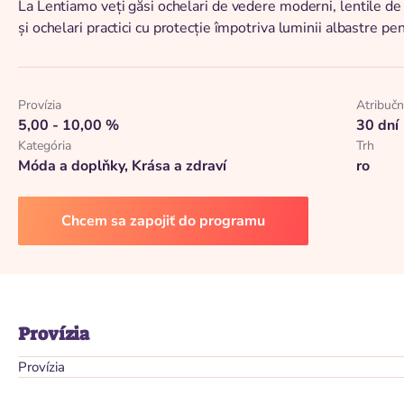
La Lentiamo veți găsi ochelari de vedere moderni, lentile de
și ochelari practici cu protecție împotriva luminii albastre pent
Provízia
Atribuč
5,00 - 10,00 %
30 dní
Kategória
Trh
Móda a doplňky, Krása a zdraví
ro
Chcem sa zapojiť do programu
Provízia
Provízia