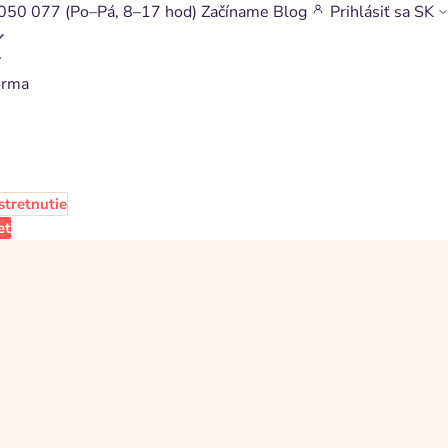
050 077
(Po–Pá, 8–17 hod)
Začíname
Blog
Prihlásiť sa
SK
v
orma
stretnutie
et