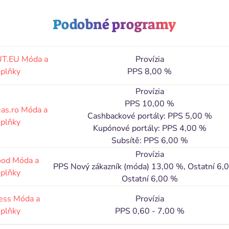
Podobné programy
T.EU
Móda a
Provízia
plňky
PPS 8,00 %
Provízia
PPS 10,00 %
eas.ro
Móda a
Cashbackové portály: PPS 5,00 %
plňky
Kupónové portály: PPS 4,00 %
Subsítě: PPS 6,00 %
Provízia
ood
Móda a
PPS Nový zákazník (móda) 13,00 %, Ostatní 6,
plňky
Ostatní 6,00 %
ress
Móda a
Provízia
plňky
PPS 0,60 - 7,00 %