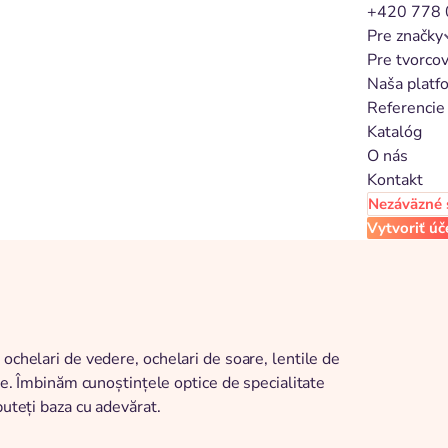
+420 778 
Pre značky
Pre tvorco
Naša platf
Referencie
Katalóg
O nás
Kontakt
Nezáväzné 
Vytvoriť úč
ochelari de vedere, ochelari de soare, lentile de
ene. Îmbinăm cunoștințele optice de specialitate
puteți baza cu adevărat.