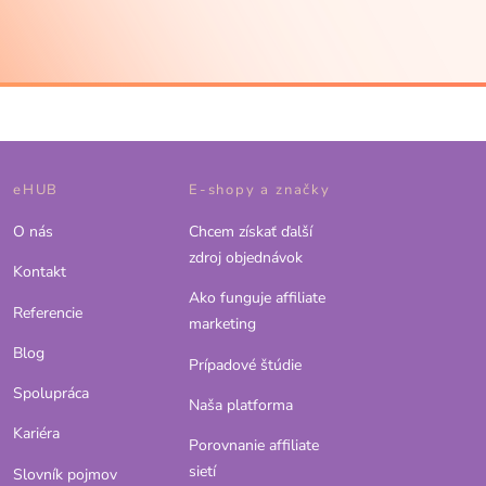
eHUB
E-shopy a značky
O nás
Chcem získať ďalší
zdroj objednávok
Kontakt
Ako funguje affiliate
Referencie
marketing
Blog
Prípadové štúdie
Spolupráca
Naša platforma
Kariéra
Porovnanie affiliate
sietí
Slovník pojmov