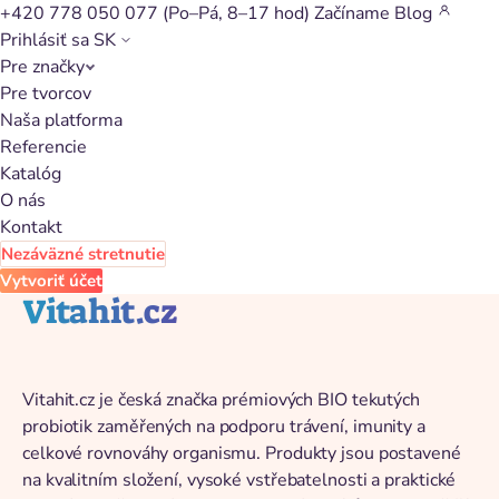
+420 778 050 077
(Po–Pá, 8–17 hod)
Začíname
Blog
Prihlásiť sa
SK
Pre značky
Späť na katalóg
Pre tvorcov
Naša platforma
Referencie
Katalóg
O nás
Kontakt
Nezáväzné stretnutie
Vytvoriť účet
Vitahit.cz
Vitahit.cz je česká značka prémiových BIO tekutých
probiotik zaměřených na podporu trávení, imunity a
celkové rovnováhy organismu. Produkty jsou postavené
na kvalitním složení, vysoké vstřebatelnosti a praktické