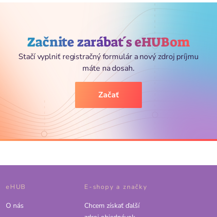
Začnite zarábať s eHUBom
Stačí vyplniť registračný formulár a nový zdroj príjmu
máte na dosah.
Začať
eHUB
E-shopy a značky
O nás
Chcem získať ďalší