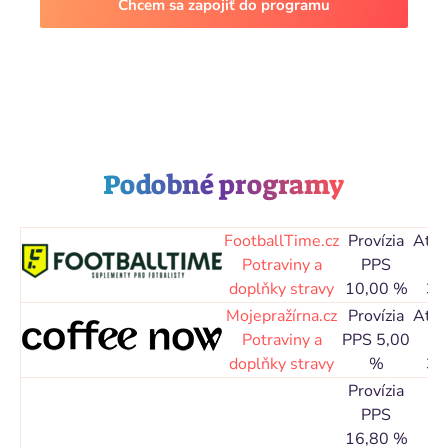
Chcem sa zapojiť do programu
Podobné programy
FootballTime.cz
Provízia
Atri
Potraviny a
PPS
o
doplňky stravy
10,00 %
30
Mojepražírna.cz
Provízia
Atri
Potraviny a
PPS 5,00
o
doplňky stravy
%
30
Provízia
PPS
16,80 %