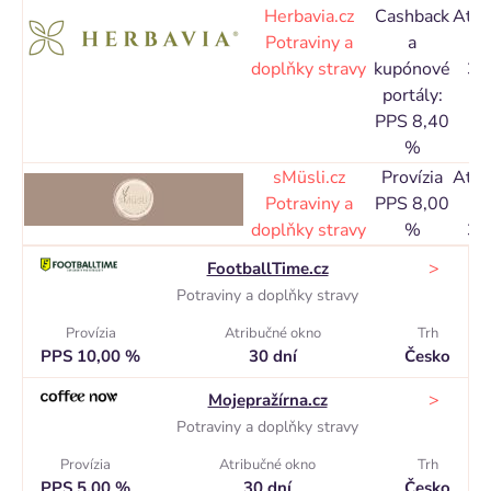
Herbavia.cz
Cashback
Atri
Potraviny a
a
o
doplňky stravy
kupónové
30
portály:
PPS 8,40
%
sMüsli.cz
Provízia
Atri
Potraviny a
PPS 8,00
o
doplňky stravy
%
30
>
FootballTime.cz
Potraviny a doplňky stravy
Provízia
Atribučné okno
Trh
PPS 10,00 %
30 dní
Česko
>
Mojepražírna.cz
Potraviny a doplňky stravy
Provízia
Atribučné okno
Trh
PPS 5,00 %
30 dní
Česko