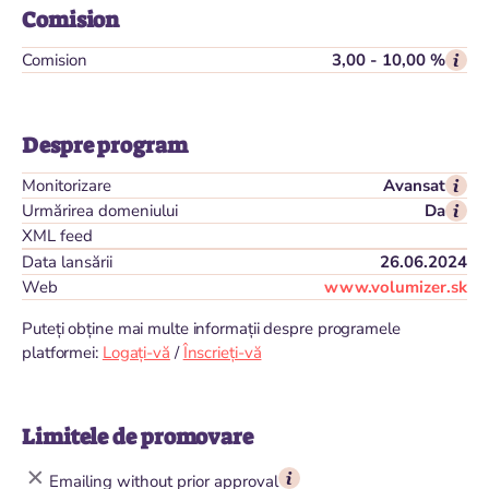
Comision
Comision
3,00 - 10,00 %
Despre program
Monitorizare
Avansat
Urmărirea domeniului
Da
XML feed
Data lansării
26.06.2024
Web
www.volumizer.sk
Puteți obține mai multe informații despre programele
platformei:
Logați-vă
/
Înscrieți-vă
Limitele de promovare
Emailing without prior approval