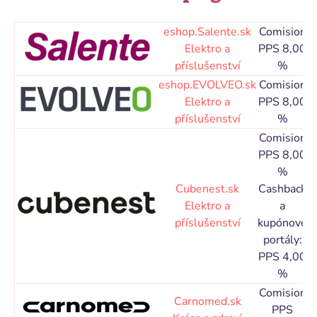
eshop.Salente.sk
Comision
C
Elektro a
PPS 8,00
příslušenství
%
eshop.EVOLVEO.sk
Comision
C
Elektro a
PPS 8,00
příslušenství
%
Comision
PPS 8,00
%
Cubenest.sk
Cashback
C
Elektro a
a
příslušenství
kupónové
portály:
PPS 4,00
%
Comision
C
Carnomed.sk
PPS