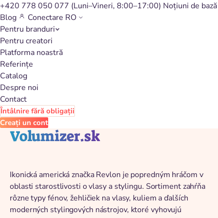
+420 778 050 077
(Luni–Vineri, 8:00–17:00)
Noțiuni de bază
Blog
Conectare
RO
Pentru branduri
Înapoi la catalog
Pentru creatori
Platforma noastră
Referințe
Catalog
Despre noi
Contact
Întâlnire fără obligații
Creați un cont
Volumizer.sk
Ikonická americká značka Revlon je popredným hráčom v
oblasti starostlivosti o vlasy a stylingu. Sortiment zahŕňa
rôzne typy fénov, žehličiek na vlasy, kuliem a ďalších
moderných stylingových nástrojov, ktoré vyhovujú