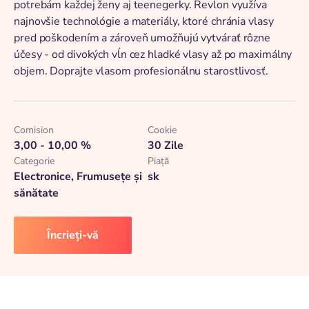
potrebám každej ženy aj teenegerky. Revlon využíva
najnovšie technológie a materiály, ktoré chránia vlasy
pred poškodením a zároveň umožňujú vytvárať rôzne
účesy - od divokých vĺn cez hladké vlasy až po maximálny
objem. Doprajte vlasom profesionálnu starostlivosť.
Comision
Cookie
3,00 - 10,00 %
30 Zile
Categorie
Piaţă
Electronice, Frumusețe și
sk
sănătate
Încrieți-vă