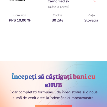
>
Carnomed.sk
Krása a zdraví
Comision
Cookie
Piaţă
PPS 10,00 %
30 Zile
Slovacia
Începeți să câștigați bani cu
eHUB
Doar completați formularul de înregistrare și o nouă
sursă de venit este la îndemâna dumneavoastră.