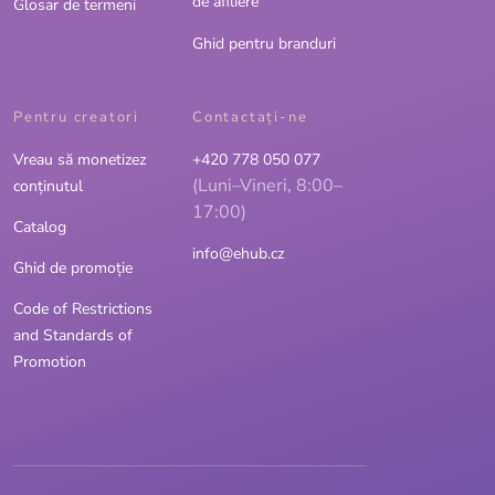
de afiliere
Glosar de termeni
Ghid pentru branduri
Pentru creatori
Contactaţi-ne
Vreau să monetizez
+420 778 050 077
(Luni–Vineri, 8:00–
conținutul
17:00)
Catalog
info@ehub.cz
Ghid de promoție
Code of Restrictions
and Standards of
Promotion