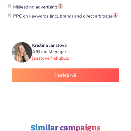
Misleading advertising
PPC on keywords (incl. brand) and direct arbitrage
Kristina Janstová
Affiliate Manager
janstova@ehub.cz
Încrieți-vă
Similar campaigns