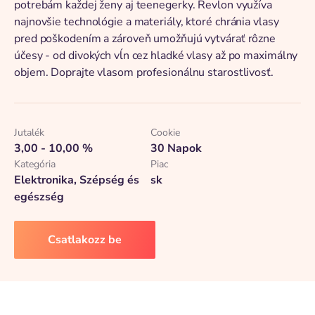
potrebám každej ženy aj teenegerky. Revlon využíva
najnovšie technológie a materiály, ktoré chránia vlasy
pred poškodením a zároveň umožňujú vytvárať rôzne
účesy - od divokých vĺn cez hladké vlasy až po maximálny
objem. Doprajte vlasom profesionálnu starostlivosť.
Jutalék
Cookie
3,00 - 10,00 %
30 Napok
Kategória
Piac
Elektronika, Szépség és
sk
egészség
Csatlakozz be