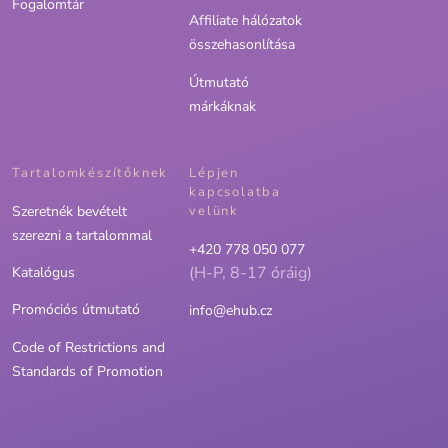
Fogalomtár
Affiliate hálózatok
összehasonlítása
Útmutató
márkáknak
Tartalomkészítőknek
Lépjen
kapcsolatba
Szeretnék bevételt
velünk
szerezni a tartalommal
+420 778 050 077
(H-P, 8-17 óráig)
Katalógus
Promóciós útmutató
info@ehub.cz
Code of Restrictions and
Standards of Promotion