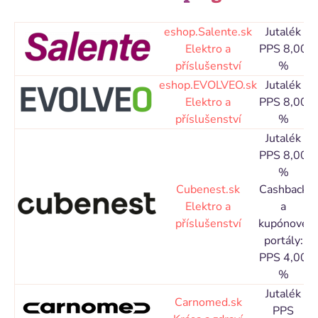
eshop.Salente.sk
Jutalék
C
Elektro a
PPS 8,00
příslušenství
%
N
eshop.EVOLVEO.sk
Jutalék
C
Elektro a
PPS 8,00
příslušenství
%
N
Jutalék
PPS 8,00
%
Cubenest.sk
Cashback
C
Elektro a
a
příslušenství
kupónové
N
portály:
PPS 4,00
%
Jutalék
C
Carnomed.sk
PPS