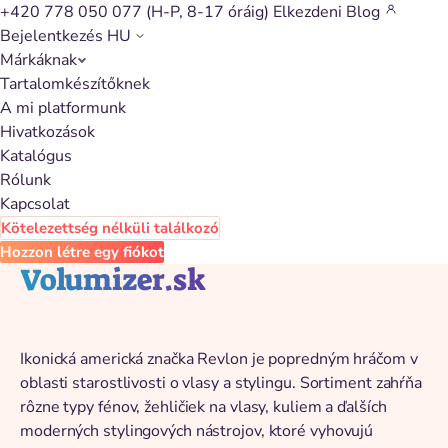
+420 778 050 077
(H-P, 8-17 óráig)
Elkezdeni
Blog
Bejelentkezés
HU
Márkáknak
Vissza a katalógushoz
Tartalomkészítőknek
A mi platformunk
Hivatkozások
Katalógus
Rólunk
Kapcsolat
Kötelezettség nélküli találkozó
Hozzon létre egy fiókot
Volumizer.sk
Ikonická americká značka Revlon je popredným hráčom v
oblasti starostlivosti o vlasy a stylingu. Sortiment zahŕňa
rôzne typy fénov, žehličiek na vlasy, kuliem a ďalších
moderných stylingových nástrojov, ktoré vyhovujú