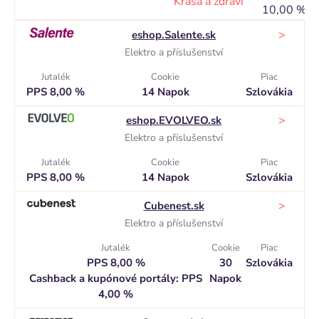
Krása a zdraví
10,00 %
N
>
eshop.Salente.sk
Elektro a příslušenství
Jutalék
Cookie
Piac
PPS 8,00 %
14 Napok
Szlovákia
>
eshop.EVOLVEO.sk
Elektro a příslušenství
Jutalék
Cookie
Piac
PPS 8,00 %
14 Napok
Szlovákia
>
Cubenest.sk
Elektro a příslušenství
Jutalék
Cookie
Piac
PPS 8,00 %
30
Szlovákia
Cashback a kupónové portály: PPS
Napok
4,00 %