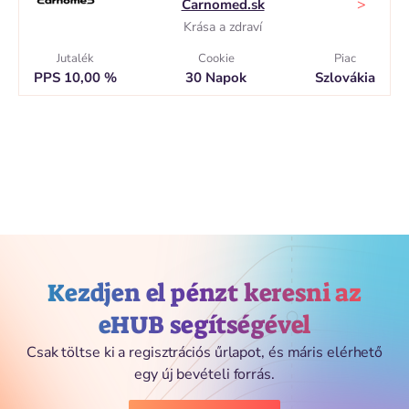
>
Carnomed.sk
Krása a zdraví
Jutalék
Cookie
Piac
PPS 10,00 %
30 Napok
Szlovákia
Kezdjen el pénzt keresni az
eHUB segítségével
Csak töltse ki a regisztrációs űrlapot, és máris elérhető
egy új bevételi forrás.