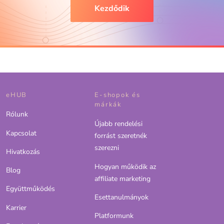
Kezdődik
eHUB
E-shopok és
márkák
Rólunk
Újabb rendelési
Kapcsolat
forrást szeretnék
szerezni
Hivatkozás
Hogyan működik az
Blog
affiliate marketing
Együttműködés
Esettanulmányok
Karrier
Platformunk