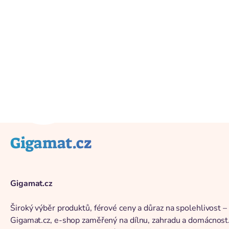
Înapoi la catalog
Gigamat.cz
Gigamat.cz
Široký výběr produktů, férové ceny a důraz na spolehlivost –
Gigamat.cz, e-shop zaměřený na dílnu, zahradu a domácnost. 