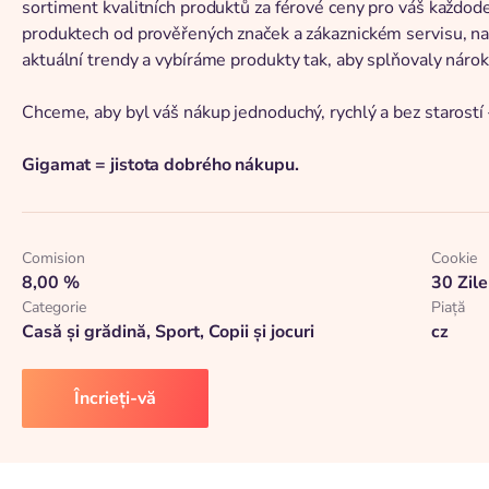
sortiment kvalitních produktů za férové ceny pro váš každod
produktech od prověřených značek a zákaznickém servisu, n
aktuální trendy a vybíráme produkty tak, aby splňovaly náro
Chceme, aby byl váš nákup jednoduchý, rychlý a bez starostí –
Gigamat = jistota dobrého nákupu.
Comision
Cookie
8,00 %
30 Zile
Categorie
Piaţă
Casă și grădină, Sport, Copii și jocuri
cz
Încrieți-vă