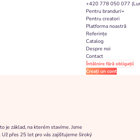
+420 778 050 077
(Lu
Pentru branduri
Pentru creatori
Platforma noastră
Referințe
Catalog
Despre noi
Contact
Întâlnire fără obligații
Creați un cont
 to je základ, na kterém stavíme. Jsme
Už přes 25 let pro vás zajišťujeme široký