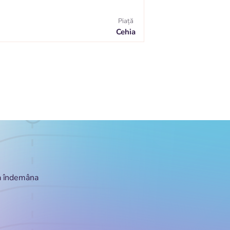
Piaţă
Cehia
la îndemâna