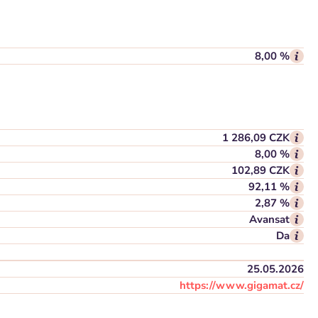
8,00 %
1 286,09 CZK
8,00 %
102,89 CZK
92,11 %
2,87 %
Avansat
Da
25.05.2026
https://www.gigamat.cz/