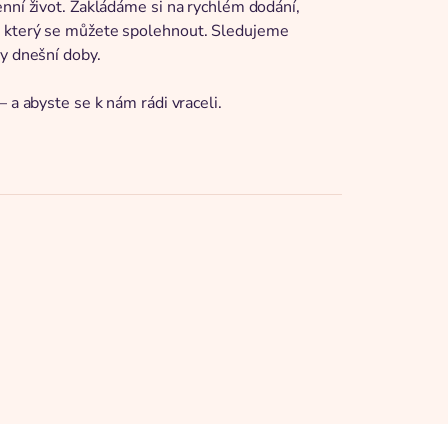
enní život. Zakládáme si na rychlém dodání,
a který se můžete spolehnout. Sledujeme
ky dnešní doby.
 a abyste se k nám rádi vraceli.