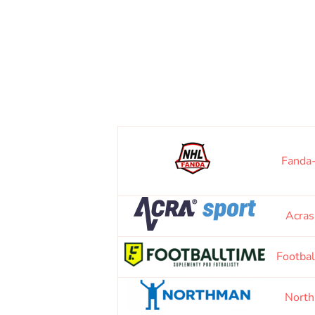
Fanda
Acras
Footba
Nort