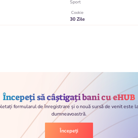
Sport
Cookie
30 Zile
Începeți să câștigați bani cu eHUB
etați formularul de înregistrare și o nouă sursă de venit este 
dumneavoastră.
Începeți