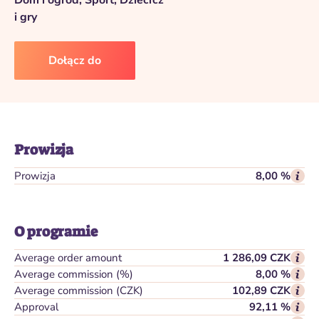
Dom i ogród, Sport, Dzieci
cz
i gry
Dołącz do
Prowizja
Prowizja
8,00 %
O programie
Average order amount
1 286,09 CZK
Average commission (%)
8,00 %
Average commission (CZK)
102,89 CZK
Approval
92,11 %