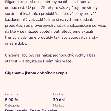
Gigamat.cz, e-shop zaměřený na dílnu, zahradu a
domácnost. Už přes 25 let pro vás zajišťujeme široký
sortiment kvalitních produktů za férové ceny pro váš
každodenní život. Zakládáme si na rychlém dodání,
produktech od prověřených značek a zákaznickém servisu,
na který se můžete spolehnout. Sledujeme aktuální
trendy a vybíráme produkty tak, aby splňovaly nároky
dnešní doby.
Chceme, aby byl váš nákup jednoduchý, rychlý a bez
starostí – a abyste se k nám rádi vraceli.
Gigamat = jistota dobrého nákupu.
Prowizja
Cookie
8,00 %
30 dni
Kategoria
Market