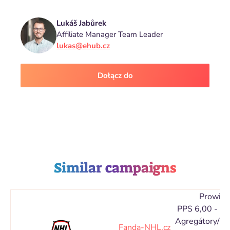
Lukáš Jabůrek
Affiliate Manager Team Leader
lukas@ehub.cz
Dołącz do
Similar campaigns
Prowizj
PPS 6,00 - 1
Agregátory/Ka
Fanda-NHL.cz