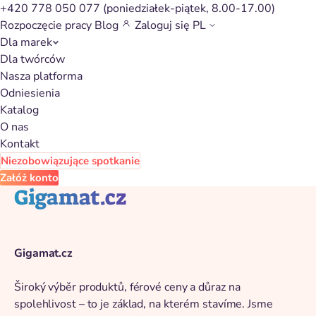
+420 778 050 077
(poniedziałek-piątek, 8.00-17.00)
Rozpoczęcie pracy
Blog
Zaloguj się
PL
Dla marek
Powrót do katalogu
Dla twórców
Nasza platforma
Odniesienia
Katalog
O nas
Kontakt
Niezobowiązujące spotkanie
Załóż konto
Gigamat.cz
Gigamat.cz
Široký výběr produktů, férové ceny a důraz na
spolehlivost – to je základ, na kterém stavíme. Jsme