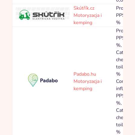
0,80 %
Skútřík.cz
Prowizja
Motoryzacja i
PPS 3,2
kemping
%
Prowizja
PPS 3,0
%,
Categor
chemical
toilets 
Padabo.hu
%
Motoryzacja i
Content
kemping
influence
PPS 6,0
%,
Categor
chemical
toilets 
%