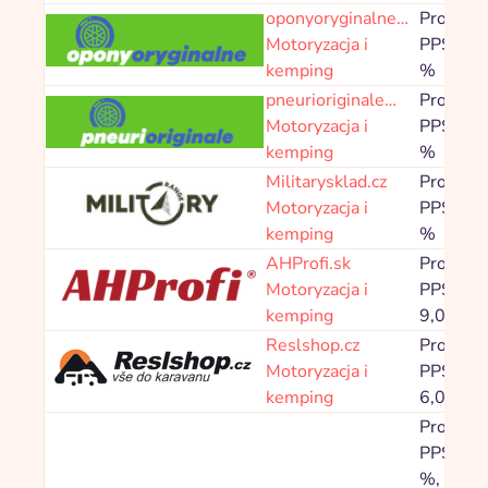
oponyoryginalne…
Prowizja
Motoryzacja i
PPS 1,6
kemping
%
pneurioriginale…
Prowizja
Motoryzacja i
PPS 1,6
kemping
%
Militarysklad.cz
Prowizja
Motoryzacja i
PPS 4,8
kemping
%
AHProfi.sk
Prowizja
Motoryzacja i
PPS 3,0
kemping
9,00 %
Reslshop.cz
Prowizja
Motoryzacja i
PPS 4,0
kemping
6,00 %
Prowizja
PPS 3,0
%,