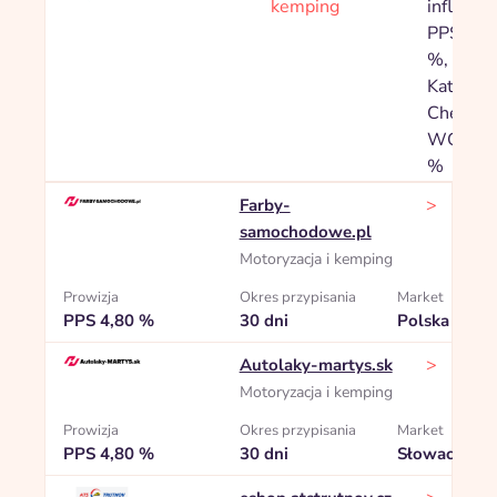
kemping
influence
PPS 6,0
%,
Kategori
Chemick
WC 1,0
%
>
Farby-
samochodowe.pl
Motoryzacja i kemping
Prowizja
Okres przypisania
Market
PPS 4,80 %
30 dni
Polska
>
Autolaky-martys.sk
Motoryzacja i kemping
Prowizja
Okres przypisania
Market
PPS 4,80 %
30 dni
Słowacja