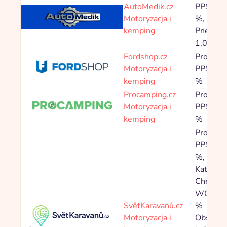
AutoMedik.cz
PPS 5,0
Motoryzacja i
%,
kemping
Pneumat
1,00 %
Fordshop.cz
Prowizja
Motoryzacja i
PPS 4,8
kemping
%
Procamping.cz
Prowizja
Motoryzacja i
PPS 6,4
kemping
%
Prowizja
PPS 3,0
%,
Kategori
Chemick
WC 0,5
SvětKaravanů.cz
%
Motoryzacja i
Obsahy 