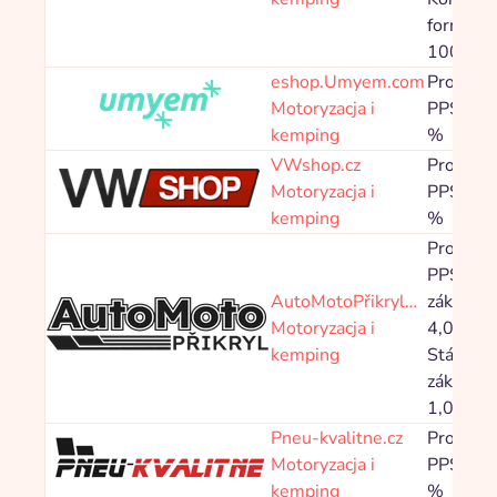
formulář
100,00 
eshop.Umyem.com
Prowizja
Motoryzacja i
PPS 5,0
kemping
%
VWshop.cz
Prowizja
Motoryzacja i
PPS 8,0
kemping
%
Prowizja
PPS Nov
AutoMotoPřikryl…
zákazník
Motoryzacja i
4,00 %,
kemping
Stávající
zákazník
1,00 %
Pneu-kvalitne.cz
Prowizja
Motoryzacja i
PPS 2,5
kemping
%