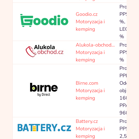
Prowizja
Goodio.cz
PPS 5,0
Motoryzacja i
%, Znač
kemping
LEGO 0,
%
Alukola-obchod…
Prowizja
Motoryzacja i
PPS 5,0
kemping
%
Prowizja
PPL
Birne.com
Odeslan
Motoryzacja i
objedná
kemping
160,00 
PPA 2
960,00 
Battery.cz
Prowizja
Motoryzacja i
PPS 2,0
kemping
2,50 %