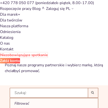
+420 778 050 077
(poniedziałek-piątek, 8.00-17.00)
Rozpoczęcie pracy
Blog
Zaloguj się
PL
Dla marek
Affiliate
Dla twórców
Nasza platforma
campaign catalog
Odniesienia
for Motoryzacja i
Katalog
O nas
kemping
Kontakt
Niezobowiązujące spotkanie
Załóż konto
Poznaj nasze programy partnerskie i wybierz markę, którą
chciałbyś promować.
Farby…
Prowizja
Filtrować