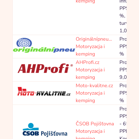
kemping
influence
PPS 6,0
%, Toale
turystyc
1,00 %
Originálnípneu…
Prowizja
Motoryzacja i
PPS 2,2
kemping
%
AHProfi.cz
Prowizja
Motoryzacja i
PPS 3,0
kemping
9,00 %
Moto-kvalitne.cz
Prowizja
Motoryzacja i
PPS 3,0
kemping
%
Prowizja
PPS 16,
ČSOB Pojišťovna
- 65,00 
Motoryzacja i
PPL
kemping
Kontaktn