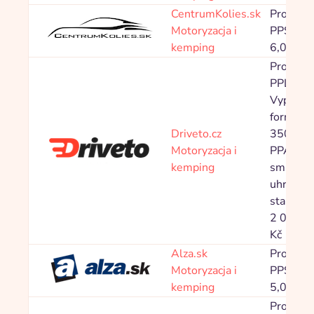
CentrumKolies.sk
Prowizja
Motoryzacja i
PPS 0,0
kemping
6,00 %
Prowizja
PPL
Vyplněn
formulá
Driveto.cz
350,00 
Motoryzacja i
PPA Pod
kemping
smlouvy
uhrazen
starting 
2 000,0
Kč
Alza.sk
Prowizja
Motoryzacja i
PPS 1,5
kemping
5,00 %
Prowizja