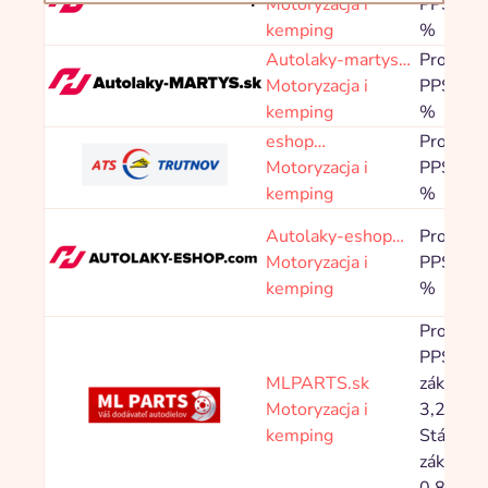
Motoryzacja i
PPS 4,8
Filtr:
Motoryzacja i kemping
kemping
%
Sortuj:
Od najnowszego
Alfabetycznie
Autolaky-martys…
Prowizja
Motoryzacja i
PPS 4,8
kemping
%
eshop…
Prowizja
Motoryzacja i
PPS 4,0
kemping
%
Autolaky-eshop…
Prowizja
Motoryzacja i
PPS 4,8
kemping
%
Prowizja
PPS Nov
MLPARTS.sk
zákazník
Motoryzacja i
3,20 %,
kemping
Stávající
zákazník