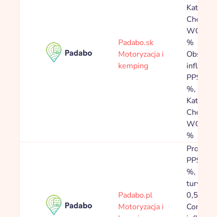
Kategóri
Chemick
WC 0,5
Padabo.sk
%
Motoryzacja i
Obsahy 
kemping
influence
PPS 6,0
%,
Kategóri
Chemick
WC 1,0
%
Prowizja
PPS 3,0
%, Toale
turystyc
Padabo.pl
0,50 %
Motoryzacja i
Content