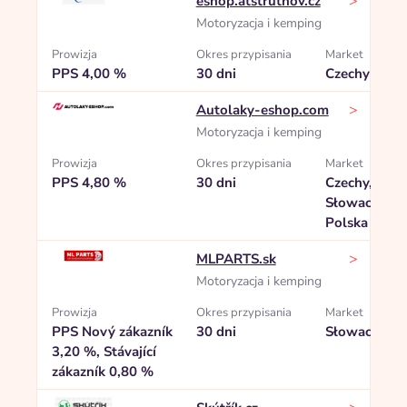
>
eshop.atstrutnov.cz
Motoryzacja i kemping
Prowizja
Okres przypisania
Market
PPS 4,00 %
30 dni
Czechy
>
Autolaky-eshop.com
Motoryzacja i kemping
Prowizja
Okres przypisania
Market
PPS 4,80 %
30 dni
Czechy,
Słowacja,
Polska
>
MLPARTS.sk
Motoryzacja i kemping
Prowizja
Okres przypisania
Market
PPS Nový zákazník
30 dni
Słowacja
3,20 %, Stávající
zákazník 0,80 %