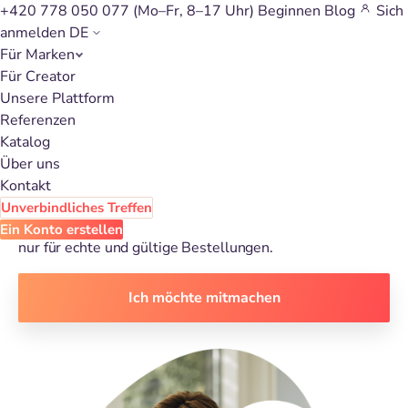
+420 778 050 077
(Mo–Fr, 8–17 Uhr)
Beginnen
Blog
Sich
anmelden
DE
Für Marken
Für Creator
Gewinnen Sie neue Kunden
Unsere Plattform
Referenzen
mit eHUB START
Katalog
Über uns
Kontakt
Affiliate-Software für alle verfügbar. Nicht nur für
Unverbindliches Treffen
Unternehmen.
Sie zahlen nicht für den Traffic, sondern
Ein Konto erstellen
nur für echte und gültige Bestellungen.
Ich möchte mitmachen