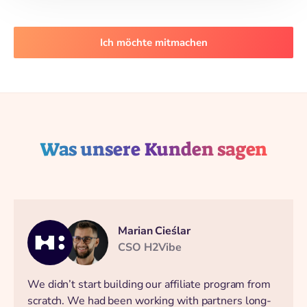
darauf, unser System nahtlos über API verbinden
Content-Erstellern, die qualitativ hochwertige
und die notwendigen Aufgaben automatisieren zu
Neukunden bringen, höhere Provisionen geben und
können.
dies anschließend erneut auswerten.
Ich möchte mitmachen
Was unsere Kunden sagen
Marian Cieślar
CSO H2Vibe
We didn’t start building our affiliate program from
scratch. We had been working with partners long-