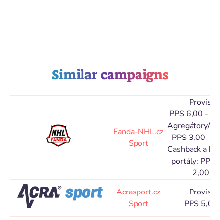
Similar campaigns
Provisio
PPS 6,00 - 1
Agregátory/Ka
Fanda-NHL.cz
PPS 3,00 - 5
Sport
Cashback a ku
portály: PPS 
2,00 %
Acrasport.cz
Provisio
Sport
PPS 5,00