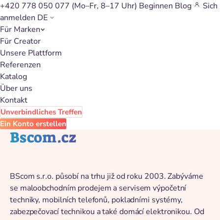
+420 778 050 077
(Mo–Fr, 8–17 Uhr)
Beginnen
Blog
Sich
anmelden
DE
Für Marken
Zurück zum Katalog
Für Creator
Unsere Plattform
Referenzen
Katalog
Über uns
Kontakt
Unverbindliches Treffen
Ein Konto erstellen
Bscom.cz
BScom s.r.o. působí na trhu již od roku 2003. Zabýváme
se maloobchodním prodejem a servisem výpočetní
techniky, mobilních telefonů, pokladními systémy,
zabezpečovací technikou a také domácí elektronikou. Od