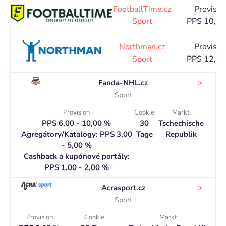
FootballTime.cz
Provisio
Sport
PPS 10,0
Northman.cz
Provisio
Sport
PPS 12,0
>
Fanda-NHL.cz
Sport
Provision
Cookie
Markt
PPS 6,00 - 10,00 %
30
Tschechische
Agregátory/Katalogy: PPS 3,00
Tage
Republik
- 5,00 %
Cashback a kupónové portály:
PPS 1,00 - 2,00 %
>
Acrasport.cz
Sport
Provision
Cookie
Markt