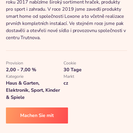
roku 2017 nabízíme široký sortiment hraček, produkty
pro sport i zahradu. V roce 2019 jsme zavedli produkty
smart home od společnosti Loxone a to včetně realizace
prvních kompletních instalací. Ve stejném roce jsme pak
dostavěli a otevřeli nové sídlo i provozovnu společnosti v
centru Trutnova.
Provision
Cookie
2,00 - 7,00 %
30 Tage
Kategorie
Markt
Haus & Garten,
cz
Elektronik, Sport, Kinder
& Spiele
Machen Sie mit