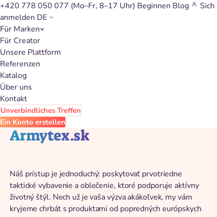
+420 778 050 077
(Mo–Fr, 8–17 Uhr)
Beginnen
Blog
Sich
anmelden
DE
Für Marken
Zurück zum Katalog
Für Creator
Unsere Plattform
Referenzen
Katalog
Über uns
Kontakt
Unverbindliches Treffen
Ein Konto erstellen
Armytex.sk
Náš prístup je jednoduchý: poskytovať prvotriedne
taktické vybavenie a oblečenie, ktoré podporuje aktívny
životný štýl. Nech už je vaša výzva akákoľvek, my vám
kryjeme chrbát s produktami od popredných európskych