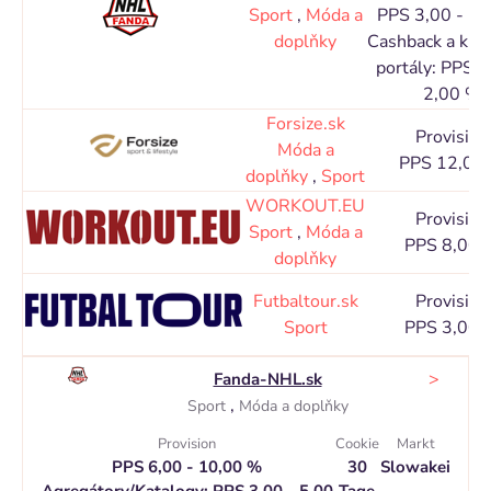
Sport
,
Móda a
PPS 3,00 - 5,
doplňky
Cashback a ku
portály: PPS 1
2,00 %
Forsize.sk
Provision
Móda a
PPS 12,00
doplňky
,
Sport
WORKOUT.EU
Provision
Sport
,
Móda a
PPS 8,00 
doplňky
Futbaltour.sk
Provision
Sport
PPS 3,00 
>
Fanda-NHL.sk
,
Sport
Móda a doplňky
Provision
Cookie
Markt
PPS 6,00 - 10,00 %
30
Slowakei