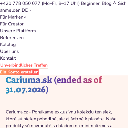
+420 778 050 077
(Mo–Fr, 8–17 Uhr)
Beginnen
Blog
Sich
anmelden
DE
Für Marken
Zurück zum Katalog
Für Creator
Unsere Plattform
Referenzen
Katalog
Über uns
Kontakt
Unverbindliches Treffen
Ein Konto erstellen
Cariuma.sk (ended as of
31.07.2026)
Cariuma.cz - Ponúkame exkluzívnu kolekciu tenisiek,
ktoré sú nielen pohodlné, ale aj šetrné k planéte. Naše
produkty sú navrhnuté s ohľadom na minimalizmus a