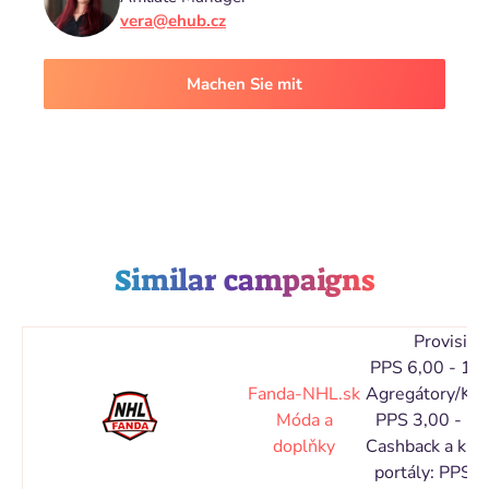
vera@ehub.cz
Machen Sie mit
Similar campaigns
Provision
PPS 6,00 - 10
Fanda-NHL.sk
Agregátory/Kat
Móda a
PPS 3,00 - 5,
doplňky
Cashback a ku
portály: PPS 1