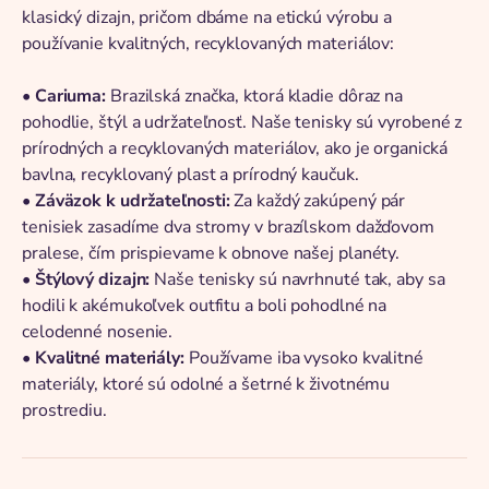
klasický dizajn, pričom dbáme na etickú výrobu a
používanie kvalitných, recyklovaných materiálov:
•
Cariuma:
Brazilská značka, ktorá kladie dôraz na
pohodlie, štýl a udržateľnosť. Naše tenisky sú vyrobené z
prírodných a recyklovaných materiálov, ako je organická
bavlna, recyklovaný plast a prírodný kaučuk.
•
Záväzok k udržateľnosti:
Za každý zakúpený pár
tenisiek zasadíme dva stromy v brazílskom dažďovom
pralese, čím prispievame k obnove našej planéty.
•
Štýlový dizajn:
Naše tenisky sú navrhnuté tak, aby sa
hodili k akémukoľvek outfitu a boli pohodlné na
celodenné nosenie.
•
Kvalitné materiály:
Používame iba vysoko kvalitné
materiály, ktoré sú odolné a šetrné k životnému
prostrediu.