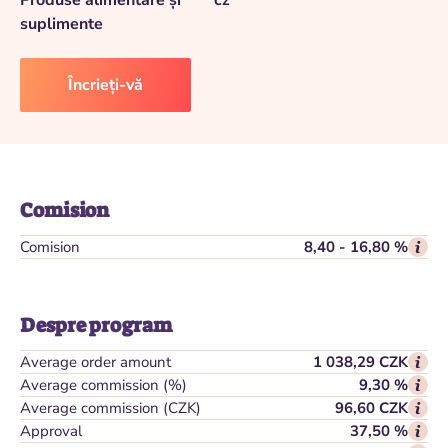
Produse alimentare și
cz
suplimente
Încrieți-vă
Comision
Comision
8,40 - 16,80 %
Despre program
Average order amount
1 038,29 CZK
Average commission (%)
9,30 %
Average commission (CZK)
96,60 CZK
Approval
37,50 %