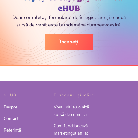
eHUB
Doar completați formularul de înregistrare și o nouă
sursă de venit este la îndemâna dumneavoastră.
Începeți
eHUB
E-shopuri și mărci
Despre
Vreau să iau o altă
sursă de comenzi
Contact
Cum funcționează
Referinţă
marketingul afiliat