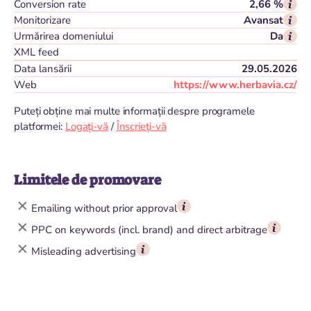
Conversion rate
2,66 %
Monitorizare
Avansat
Urmărirea domeniului
Da
XML feed
Data lansării
29.05.2026
Web
https://www.herbavia.cz/
Puteți obține mai multe informații despre programele
platformei:
Logați-vă
/
Înscrieți-vă
Limitele de promovare
Emailing without prior approval
PPC on keywords (incl. brand) and direct arbitrage
Misleading advertising