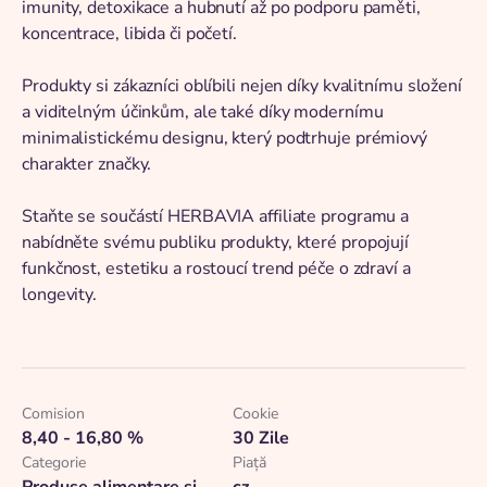
imunity, detoxikace a hubnutí až po podporu paměti,
koncentrace, libida či početí.
Produkty si zákazníci oblíbili nejen díky kvalitnímu složení
a viditelným účinkům, ale také díky modernímu
minimalistickému designu, který podtrhuje prémiový
charakter značky.
Staňte se součástí HERBAVIA affiliate programu a
nabídněte svému publiku produkty, které propojují
funkčnost, estetiku a rostoucí trend péče o zdraví a
longevity.
Comision
Cookie
8,40 - 16,80 %
30 Zile
Categorie
Piaţă