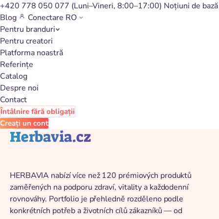
+420 778 050 077
(Luni–Vineri, 8:00–17:00)
Noțiuni de bază
Blog
Conectare
RO
Pentru branduri
Înapoi la catalog
Pentru creatori
Platforma noastră
Referințe
Catalog
Despre noi
Contact
Întâlnire fără obligații
Creați un cont
Herbavia.cz
HERBAVIA nabízí více než 120 prémiových produktů
zaměřených na podporu zdraví, vitality a každodenní
rovnováhy. Portfolio je přehledně rozděleno podle
konkrétních potřeb a životních cílů zákazníků — od