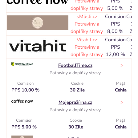
Potraviny a
PPS
30
doplňky stravy
5,00 %
Zile
sMüsli.cz
Comision
Cook
Potraviny a
PPS
30
doplňky stravy
8,00 %
Zile
Vitahit.cz
Comision
Cook
Potraviny a
PPS
30
doplňky stravy
12,00 %
Zile
>
FootballTime.cz
Potraviny a doplňky stravy
Comision
Cookie
Piaţă
PPS 10,00 %
30 Zile
Cehia
>
Mojepražírna.cz
Potraviny a doplňky stravy
Comision
Cookie
Piaţă
PPS 5,00 %
30 Zile
Cehia