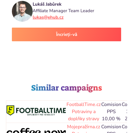
Lukáš Jabůrek
Affiliate Manager Team Leader
lukas@ehub.cz
Încrieți-vă
Similar campaigns
FootballTime.cz
Comision
Cook
Potraviny a
PPS
30
doplňky stravy
10,00 %
Zile
Mojepražírna.cz
Comision
Cook