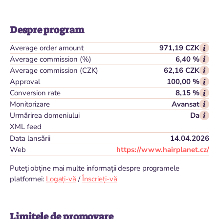
Despre program
Average order amount
971,19 CZK
Average commission (%)
6,40 %
Average commission (CZK)
62,16 CZK
Approval
100,00 %
Conversion rate
8,15 %
Monitorizare
Avansat
Urmărirea domeniului
Da
XML feed
Data lansării
14.04.2026
Web
https://www.hairplanet.cz/
Puteți obține mai multe informații despre programele
platformei:
Logați-vă
/
Înscrieți-vă
Limitele de promovare