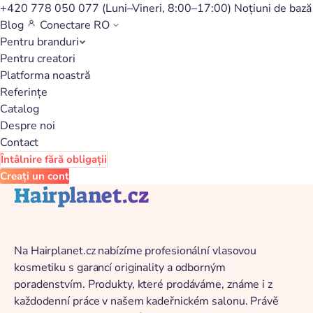
+420 778 050 077
(Luni–Vineri, 8:00–17:00)
Noțiuni de bază
Blog
Conectare
RO
Pentru branduri
Înapoi la catalog
Pentru creatori
Platforma noastră
Referințe
Catalog
Despre noi
Contact
Întâlnire fără obligații
Creați un cont
Hairplanet.cz
Na Hairplanet.cz nabízíme profesionální vlasovou
kosmetiku s garancí originality a odborným
poradenstvím. Produkty, které prodáváme, známe i z
každodenní práce v našem kadeřnickém salonu. Právě