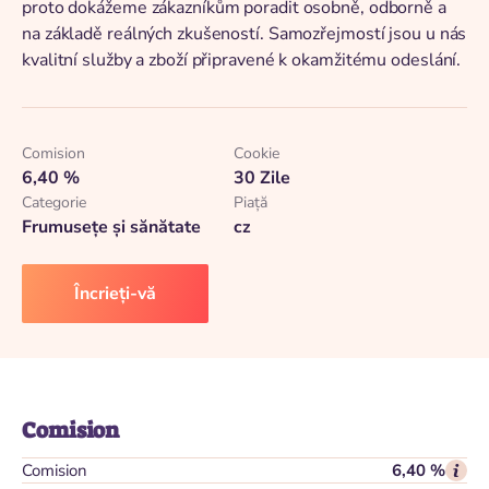
proto dokážeme zákazníkům poradit osobně, odborně a
na základě reálných zkušeností. Samozřejmostí jsou u nás
kvalitní služby a zboží připravené k okamžitému odeslání.
Comision
Cookie
6,40 %
30 Zile
Categorie
Piaţă
Frumusețe și sănătate
cz
Încrieți-vă
Comision
Comision
6,40 %