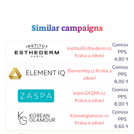
Similar campaigns
Comision
InstitutEsthederm.cz
PPS
Krása a zdraví
4,80 %
Comision
Elementiq.cz
Krása a
PPS
zdraví
8,00 %
Comision
kremZASPA.cz
PPS
Krása a zdraví
8,00 %
Comision
Koreanglamour.cz
PPS
Krása a zdraví
9,60 %