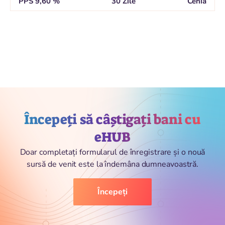
PPS 9,60 %
30 Zile
Cehia
Începeți să câștigați bani cu
eHUB
Doar completați formularul de înregistrare și o nouă
sursă de venit este la îndemâna dumneavoastră.
Începeți