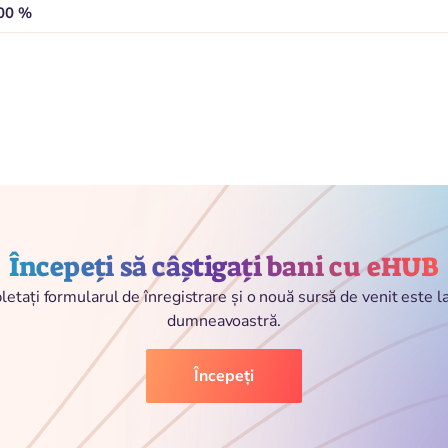
,00 %
Începeți să câștigați bani cu eHUB
etați formularul de înregistrare și o nouă sursă de venit este 
dumneavoastră.
Începeți