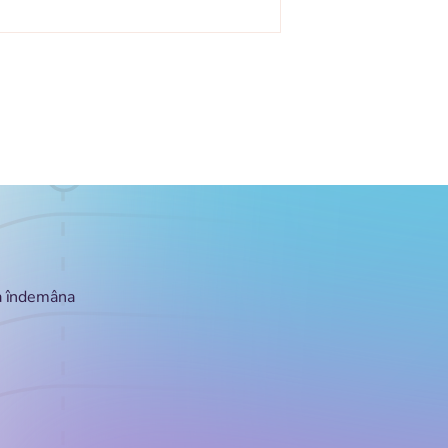
la îndemâna