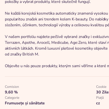
pokožky a vybrat produkty, které skutečně fungují.
Ne každá korejská kosmetika automaticky znamená vysokou k
popularitou značek ani trendem kolem K-beauty. Do nabídky 
složením, účinkem, technologií výroby a celkovou kvalitou p
V našem portfoliu najdete pečlivě vybrané značky i exkluzivn
Terrazen, Apothe, Arocell, Medicube, Age:Zero, které staví
aktivních látkách. Kromě luxusní pleťové kosmetiky objevíte 
od značky British M.
Objevíte u nás pouze produkty, kterým sami věříme a které m
Comision
Cookie
9,60 %
30 Zile
Categorie
Piaţă
Frumusețe și sănătate
cz