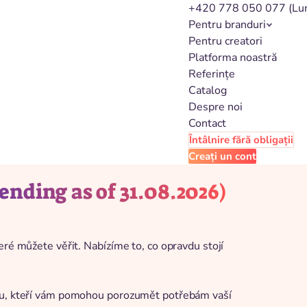
+420 778 050 077
(Lu
Pentru branduri
Pentru creatori
Platforma noastră
Referințe
Catalog
Despre noi
Contact
Întâlnire fără obligații
Creați un cont
nding as of 31.08.2026)
eré můžete věřit. Nabízíme to, co opravdu stojí
iku, kteří vám pomohou porozumět potřebám vaší