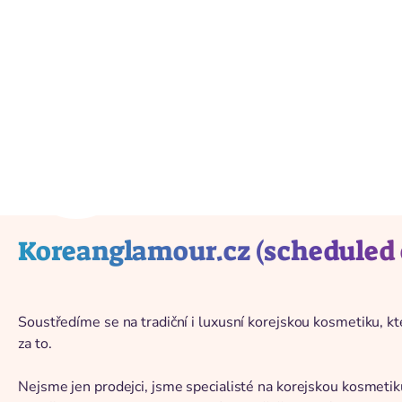
Înapoi la catalog
Koreanglamour.cz (scheduled e
Soustředíme se na tradiční i luxusní korejskou kosmetiku, kt
za to.
Nejsme jen prodejci, jsme specialisté na korejskou kosmet