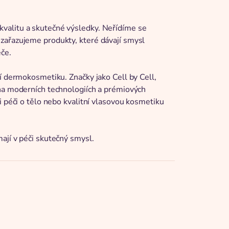
valitu a skutečné výsledky. Neřídíme se
zařazujeme produkty, které dávají smysl
éče.
í dermokosmetiku. Značky jako Cell by Cell,
 na moderních technologiích a prémiových
i péči o tělo nebo kvalitní vlasovou kosmetiku
ají v péči skutečný smysl.