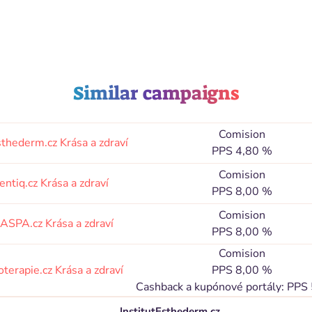
Similar campaigns
Comision
Esthederm.cz
Krása a zdraví
PPS 4,80 %
Comision
entiq.cz
Krása a zdraví
PPS 8,00 %
Comision
ZASPA.cz
Krása a zdraví
PPS 8,00 %
Comision
oterapie.cz
Krása a zdraví
PPS 8,00 %
Cashback a kupónové portály: PPS
InstitutEsthederm.cz