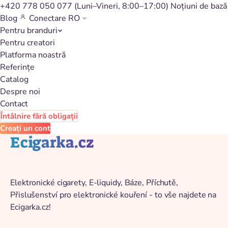
+420 778 050 077
(Luni–Vineri, 8:00–17:00)
Noțiuni de bază
Blog
Conectare
RO
Pentru branduri
Înapoi la catalog
Pentru creatori
Platforma noastră
Referințe
Catalog
Despre noi
Contact
Întâlnire fără obligații
Creați un cont
Ecigarka.cz
Elektronické cigarety, E-liquidy, Báze, Příchutě,
Přislušenství pro elektronické kouření - to vše najdete na
Ecigarka.cz!