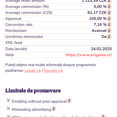
Average order amount
1 223,39 CZK
Average commission (%)
5,00 %
Average commission (CZK)
61,17 CZK
Approval
100,00 %
Conversion rate
7,16 %
Monitorizare
Avansat
Urmărirea domeniului
Da
XML feed
Data lansării
24.02.2025
Web
https://www.ecigarka.cz/
Puteți obține mai multe informații despre programele
platformei:
Logați-vă
/
Înscrieți-vă
Limitele de promovare
Emailing without prior approval
Misleading advertising