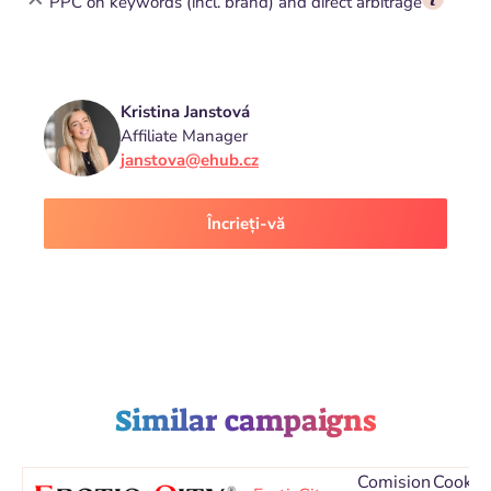
PPC on keywords (incl. brand) and direct arbitrage
Kristina Janstová
Affiliate Manager
janstova@ehub.cz
Încrieți-vă
Similar campaigns
Comision
Cookie