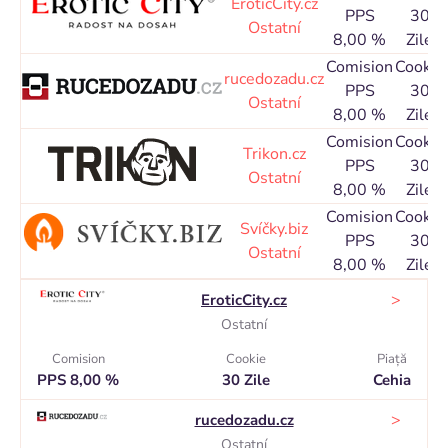
EroticCity.cz
PPS
30
Ostatní
8,00 %
Zile
Comision
Cookie
rucedozadu.cz
PPS
30
Ostatní
8,00 %
Zile
Comision
Cookie
Trikon.cz
PPS
30
Ostatní
8,00 %
Zile
Comision
Cookie
Svíčky.biz
PPS
30
Ostatní
8,00 %
Zile
>
EroticCity.cz
Ostatní
Comision
Cookie
Piaţă
PPS 8,00 %
30 Zile
Cehia
>
rucedozadu.cz
Ostatní