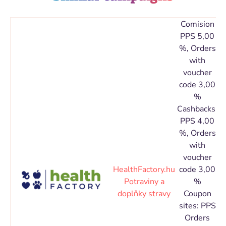
Comision
PPS 5,00
%, Orders
with
voucher
code 3,00
%
Cashbacks:
PPS 4,00
%, Orders
with
voucher
HealthFactory.hu
code 3,00
C
Potraviny a
%
doplňky stravy
Coupon
sites: PPS
Orders