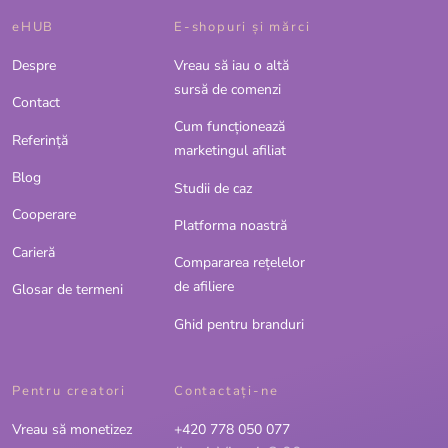
eHUB
E-shopuri și mărci
Despre
Vreau să iau o altă
sursă de comenzi
Contact
Cum funcționează
Referinţă
marketingul afiliat
Blog
Studii de caz
Cooperare
Platforma noastră
Carieră
Compararea rețelelor
de afiliere
Glosar de termeni
Ghid pentru branduri
Pentru creatori
Contactaţi-ne
Vreau să monetizez
+420 778 050 077