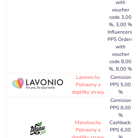
with
voucher
code 3,00
%, 3,00 %
Influencers:
PPS Orders
with
voucher
code 8,00
%, 8,00 %
Lavonio.hu
Comision
C
Potraviny a
PPS 5,00
doplňky stravy
%
Comision
PPS 8,00
%
Manutea.hu
Cashback:
C
Potraviny a
PPS 6,00
doplňky stravy
%