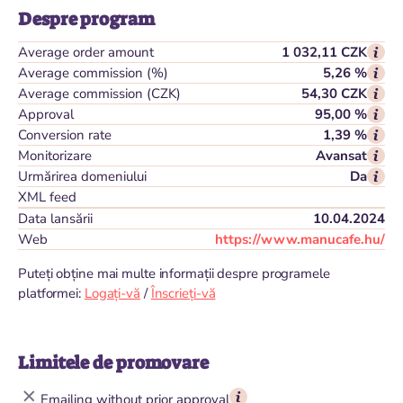
Despre program
Average order amount
1 032,11 CZK
Average commission (%)
5,26 %
Average commission (CZK)
54,30 CZK
Approval
95,00 %
Conversion rate
1,39 %
Monitorizare
Avansat
Urmărirea domeniului
Da
XML feed
Data lansării
10.04.2024
Web
https://www.manucafe.hu/
Puteți obține mai multe informații despre programele
platformei:
Logați-vă
/
Înscrieți-vă
Limitele de promovare
Emailing without prior approval