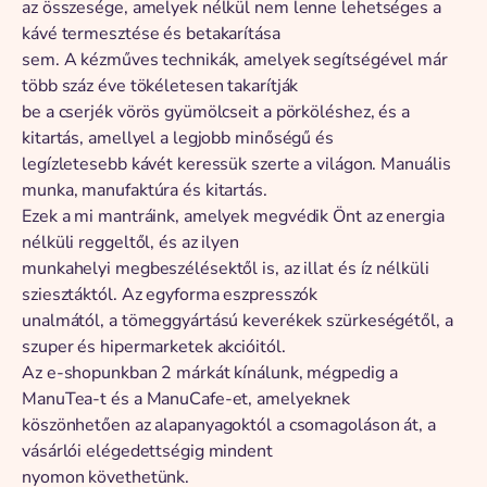
az összesége, amelyek nélkül nem lenne lehetséges a
kávé termesztése és betakarítása
sem. A kézműves technikák, amelyek segítségével már
több száz éve tökéletesen takarítják
be a cserjék vörös gyümölcseit a pörköléshez, és a
kitartás, amellyel a legjobb minőségű és
legízletesebb kávét keressük szerte a világon. Manuális
munka, manufaktúra és kitartás.
Ezek a mi mantráink, amelyek megvédik Önt az energia
nélküli reggeltől, és az ilyen
munkahelyi megbeszélésektől is, az illat és íz nélküli
sziesztáktól. Az egyforma eszpresszók
unalmától, a tömeggyártású keverékek szürkeségétől, a
szuper és hipermarketek akcióitól.
Az e-shopunkban 2 márkát kínálunk, mégpedig a
ManuTea-t és a ManuCafe-et, amelyeknek
köszönhetően az alapanyagoktól a csomagoláson át, a
vásárlói elégedettségig mindent
nyomon követhetünk.