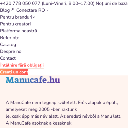
+420 778 050 077
(Luni–Vineri, 8:00–17:00)
Noțiuni de bază
Blog
Conectare
RO
Pentru branduri
Înapoi la catalog
Pentru creatori
Platforma noastră
Referințe
Catalog
Despre noi
Contact
Întâlnire fără obligații
Creați un cont
Manucafe.hu
A ManuCafe nem tegnap született. Erős alapokra épült,
amelyeket még 2005 -ben raktunk
le, csak épp más név alatt. Az eredeti névből a Manu lett.
A ManuCafe azoknak a kezeknek