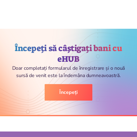
Începeți să câștigați bani cu
eHUB
Doar completați formularul de înregistrare și o nouă
sursă de venit este la îndemâna dumneavoastră.
Începeți