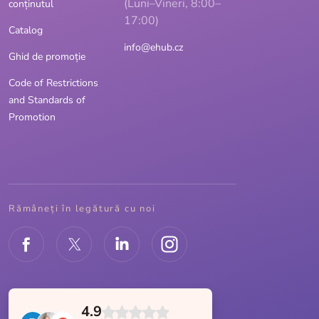
(Luni–Vineri, 8:00–
conținutul
17:00)
Catalog
info@ehub.cz
Ghid de promoție
Code of Restrictions
and Standards of
Promotion
Rămâneți în legătură cu noi
4.9