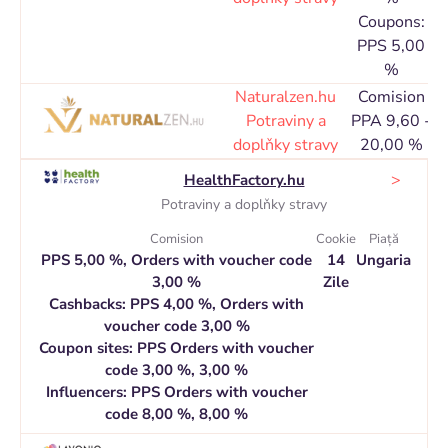
Coupons:
PPS 5,00
%
Naturalzen.hu
Comision
C
Potraviny a
PPA 9,60 -
doplňky stravy
20,00 %
>
HealthFactory.hu
Potraviny a doplňky stravy
Comision
Cookie
Piaţă
PPS 5,00 %, Orders with voucher code
14
Ungaria
3,00 %
Zile
Cashbacks: PPS 4,00 %, Orders with
voucher code 3,00 %
Coupon sites: PPS Orders with voucher
code 3,00 %, 3,00 %
Influencers: PPS Orders with voucher
code 8,00 %, 8,00 %