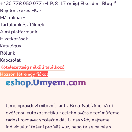
+420 778 050 077
(H-P, 8-17 óráig)
Elkezdeni
Blog
Bejelentkezés
HU
Márkáknak
Vissza a katalógushoz
Tartalomkészítőknek
A mi platformunk
Hivatkozások
Katalógus
Rólunk
Kapcsolat
Kötelezettség nélküli találkozó
Hozzon létre egy fiókot
eshop.Umyem.com
Jsme opravdoví milovníci aut z Brna! Nabízíme námi
ověřenou autokosmetiku z celého světa a teď můžeme
radost rozdávat společně dál. U nás vždy najdeme
individuální řešení pro Váš vůz, nebojte se na nás s