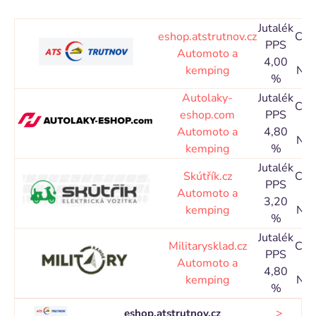
Jutalék
eshop.atstrutnov.cz
Coo
PPS
Automoto a
3
4,00
kemping
Nap
%
Autolaky-
Jutalék
Coo
eshop.com
PPS
3
Automoto a
4,80
Nap
kemping
%
Jutalék
Skútřík.cz
Coo
PPS
Automoto a
3
3,20
kemping
Nap
%
Jutalék
Militarysklad.cz
Coo
PPS
Automoto a
3
4,80
kemping
Nap
%
>
eshop.atstrutnov.cz