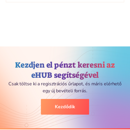
Kezdjen el pénzt keresni az
eHUB segítségével
Csak töltse ki a regisztrációs űrlapot, és máris elérhető
egy új bevételi forrás.
Kezdődik