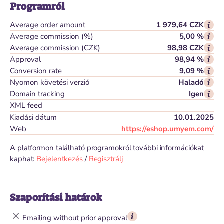
Programról
Average order amount
1 979,64 CZK
Average commission (%)
5,00 %
Average commission (CZK)
98,98 CZK
Approval
98,94 %
Conversion rate
9,09 %
Nyomon követési verzió
Haladó
Domain tracking
Igen
XML feed
Kiadási dátum
10.01.2025
Web
https://eshop.umyem.com/
A platformon található programokról további információkat
kaphat:
Bejelentkezés
/
Regisztrálj
Szaporítási határok
Emailing without prior approval