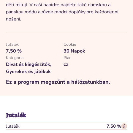
děti milují. V naší nabídce najdete také dámskou a
pánskou módu a různé módní doplňky pro každodenní
nošení.
Jutalék
Cookie
7,50 %
30 Napok
Kategória
Piac
Divat és kiegészítők,
cz
Gyerekek és játékok
Ez a program megszűnt a hálózatunkban.
Jutalék
Jutalék
7,50 %