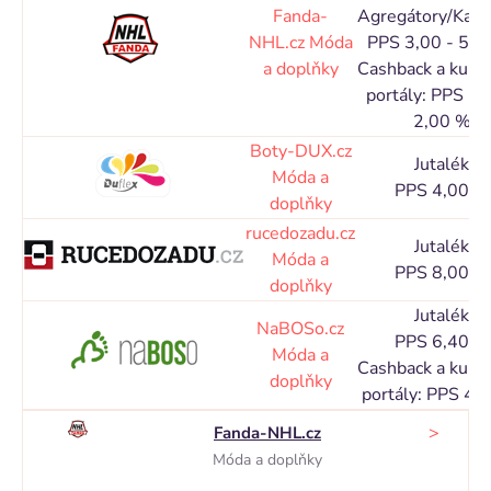
Fanda-
Agregátory/Kata
NHL.cz
Móda
PPS 3,00 - 5,0
a doplňky
Cashback a kupó
portály: PPS 1,
2,00 %
Boty-DUX.cz
Jutalék
Móda a
PPS 4,00 %
doplňky
rucedozadu.cz
Jutalék
Móda a
PPS 8,00 %
doplňky
Jutalék
NaBOSo.cz
PPS 6,40 %
Móda a
Cashback a kupó
doplňky
portály: PPS 4,
>
Fanda-NHL.cz
Móda a doplňky