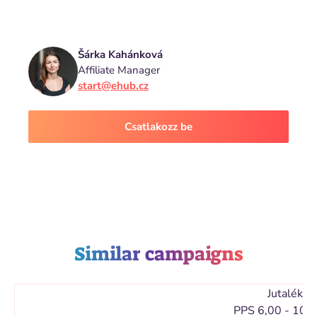
Šárka Kahánková
Affiliate Manager
start@ehub.cz
Csatlakozz be
Similar campaigns
Jutalék
PPS 6,00 - 10,