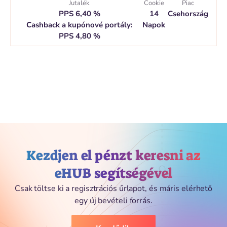
Jutalék
Cookie
Piac
PPS 6,40 %
14
Csehország
Cashback a kupónové portály:
Napok
PPS 4,80 %
Kezdjen el pénzt keresni az
eHUB segítségével
Csak töltse ki a regisztrációs űrlapot, és máris elérhető
egy új bevételi forrás.