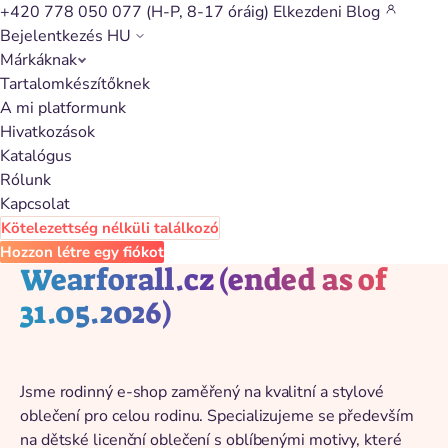
+420 778 050 077
(H-P, 8-17 óráig)
Elkezdeni
Blog
Bejelentkezés
HU
Márkáknak
Vissza a katalógushoz
Tartalomkészítőknek
A mi platformunk
Hivatkozások
Katalógus
Rólunk
Kapcsolat
Kötelezettség nélküli találkozó
Hozzon létre egy fiókot
Wearforall.cz (ended as of
31.05.2026)
Jsme rodinný e-shop zaměřený na kvalitní a stylové
oblečení pro celou rodinu. Specializujeme se především
na dětské licenční oblečení s oblíbenými motivy, které