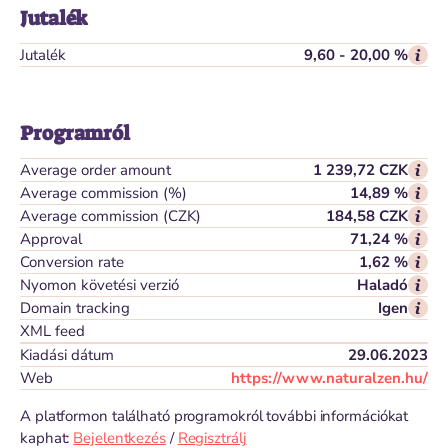
Jutalék
Jutalék
9,60 - 20,00 %
Programról
Average order amount
1 239,72 CZK
Average commission (%)
14,89 %
Average commission (CZK)
184,58 CZK
Approval
71,24 %
Conversion rate
1,62 %
Nyomon követési verzió
Haladó
Domain tracking
Igen
XML feed
Kiadási dátum
29.06.2023
Web
https://www.naturalzen.hu/
A platformon található programokról további információkat
kaphat:
Bejelentkezés
/
Regisztrálj