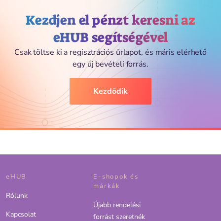
Kezdjen el pénzt keresni az
eHUB segítségével
Csak töltse ki a regisztrációs űrlapot, és máris elérhető
egy új bevételi forrás.
Kezdődik
eHUB
E-shopok és
márkák
Rólunk
Újabb rendelési
Kapcsolat
forrást szeretnék