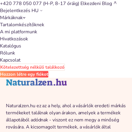
+420 778 050 077
(H-P, 8-17 óráig)
Elkezdeni
Blog
Bejelentkezés
HU
Márkáknak
Vissza a katalógushoz
Tartalomkészítőknek
A mi platformunk
Hivatkozások
Katalógus
Rólunk
Kapcsolat
Kötelezettség nélküli találkozó
Hozzon létre egy fiókot
Naturalzen.hu
Naturalzen.hu ez az a hely, ahol a vásárlók eredeti márkás
termékeket találnak olyan árakon, amelyek a termékek
állapotából adódnak - viszont ez nem megy a minőség
rovására. A kicsomagolt termékek, a vásárlók által