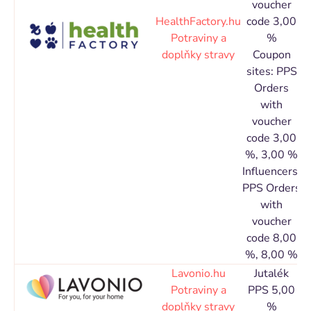
voucher
HealthFactory.hu
code 3,00
C
Potraviny a
%
doplňky stravy
Coupon
N
sites: PPS
Orders
with
voucher
code 3,00
%, 3,00 %
Influencers:
PPS Orders
with
voucher
code 8,00
%, 8,00 %
Lavonio.hu
Jutalék
C
Potraviny a
PPS 5,00
doplňky stravy
%
N