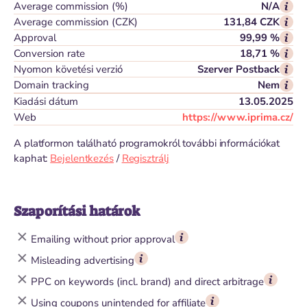
Average commission (%)
N/A
Average commission (CZK)
131,84 CZK
Approval
99,99 %
Conversion rate
18,71 %
Nyomon követési verzió
Szerver Postback
Domain tracking
Nem
Kiadási dátum
13.05.2025
Web
https://www.iprima.cz/
A platformon található programokról további információkat
kaphat:
Bejelentkezés
/
Regisztrálj
Szaporítási határok
Emailing without prior approval
Misleading advertising
PPC on keywords (incl. brand) and direct arbitrage
Using coupons unintended for affiliate