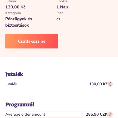
Jutalék
Cookie
130,00 Kč
1 Nap
Kategória
Piac
Pénzügyek és
cz
biztosítások
Csatlakozz be
Jutalék
Jutalék
130,00 Kč
Programról
Average order amount
285,90 CZK