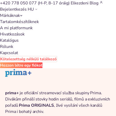
+420 778 050 077
(H-P, 8-17 óráig)
Elkezdeni
Blog
Bejelentkezés
HU
Márkáknak
Vissza a katalógushoz
Tartalomkészítőknek
A mi platformunk
Hivatkozások
Katalógus
Rólunk
Kapcsolat
Kötelezettség nélküli találkozó
Hozzon létre egy fiókot
prima+
prima+
je oficiální streamovací služba skupiny Prima.
Divákům přináší stovky hodin seriálů, filmů a exkluzivních
pořadů
Prima ORIGINALS
, živé vysílání všech kanálů
Prima i bohatý archiv.