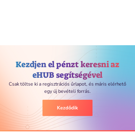
Kezdjen el pénzt keresni az
eHUB segítségével
Csak töltse ki a regisztrációs űrlapot, és máris elérhető
egy új bevételi forrás.
Kezdődik