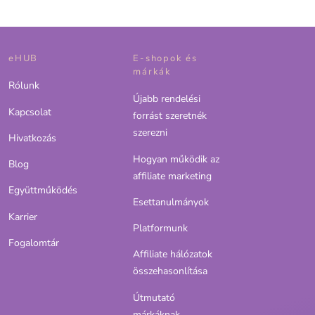
eHUB
E-shopok és
márkák
Rólunk
Újabb rendelési
Kapcsolat
forrást szeretnék
szerezni
Hivatkozás
Hogyan működik az
Blog
affiliate marketing
Együttműködés
Esettanulmányok
Karrier
Platformunk
Fogalomtár
Affiliate hálózatok
összehasonlítása
Útmutató
márkáknak