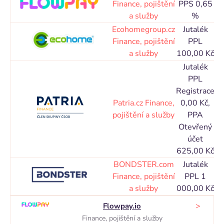
Finance, pojištění
PPS 0,65
a služby
%
N
Ecohomegroup.cz
Jutalék
Co
Finance, pojištění
PPL
a služby
100,00 Kč
N
Jutalék
PPL
Registrace
Co
Patria.cz
Finance,
0,00 Kč,
pojištění a služby
PPA
N
Otevřený
účet
625,00 Kč
BONDSTER.com
Jutalék
Co
Finance, pojištění
PPL 1
a služby
000,00 Kč
N
>
Flowpay.io
Finance, pojištění a služby