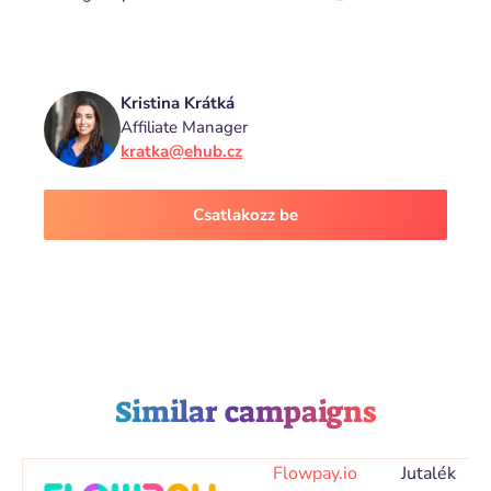
Kristina Krátká
Affiliate Manager
kratka@ehub.cz
Csatlakozz be
Similar campaigns
Flowpay.io
Jutalék
Co