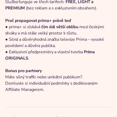
Služba funguje ve třech tarifech:
FREE, LIGHT a
PREMIUM
(bez reklam a s exkluzivním obsahem).
Proč propagovat prima+ právě teď
● prima+ si získává
čím dál větší oblibu
mezi českými
diváky a má stále velký prostor k růstu.
● Silná a důvěryhodná značka televize Prima – vysoké
povědomí a důvěra publika.
● Exkluzivní předpremiéry a vlastní tvorba
Prima
ORIGINALS
.
Bonus pro partnery
Máte silný traffic nebo unikátní publikum?
Domluvte si individuální podmínky s dedikovaným
Affiliate Managerem.