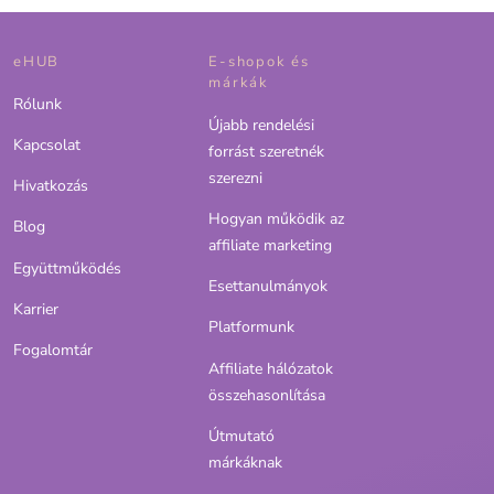
eHUB
E-shopok és
márkák
Rólunk
Újabb rendelési
Kapcsolat
forrást szeretnék
szerezni
Hivatkozás
Hogyan működik az
Blog
affiliate marketing
Együttműködés
Esettanulmányok
Karrier
Platformunk
Fogalomtár
Affiliate hálózatok
összehasonlítása
Útmutató
márkáknak