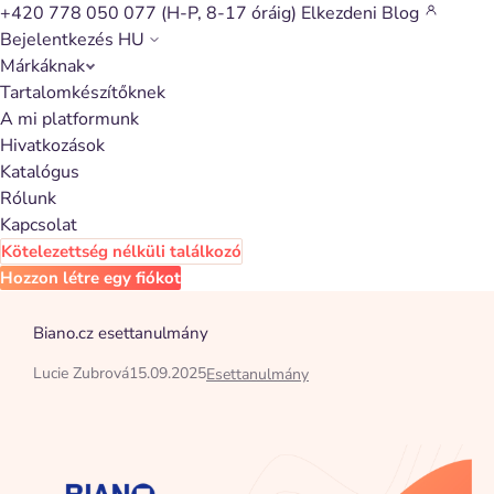
+420 778 050 077
(H-P, 8-17 óráig)
Elkezdeni
Blog
Bejelentkezés
HU
Márkáknak
Vissza a cikkekhez
Tartalomkészítőknek
A mi platformunk
A pay-per-click az affiliate
Hivatkozások
marketingben működik:
Katalógus
Hogyan néz ki a Biano
Rólunk
Kapcsolat
programja egy évvel a
Kötelezettség nélküli találkozó
beindítás után?
Hozzon létre egy fiókot
Biano.cz esettanulmány
Lucie Zubrová
15.09.2025
Esettanulmány