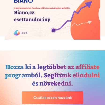
Hozza ki a legtöbbet az affiliate
programból. Segítünk elindulni
és növekedni.
Csatlakozzon hozzánk