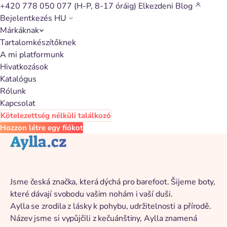
+420 778 050 077
(H-P, 8-17 óráig)
Elkezdeni
Blog
Bejelentkezés
HU
Márkáknak
Vissza a katalógushoz
Tartalomkészítőknek
A mi platformunk
Hivatkozások
Katalógus
Rólunk
Kapcsolat
Kötelezettség nélküli találkozó
Hozzon létre egy fiókot
Aylla.cz
Jsme česká značka, která dýchá pro barefoot. Šijeme boty,
které dávají svobodu vašim nohám i vaší duši.
Aylla se zrodila z lásky k pohybu, udržitelnosti a přírodě.
Název jsme si vypůjčili z kečuánštiny, Aylla znamená