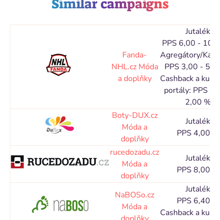
Similar campaigns
Jutalék
PPS 6,00 - 10,
Fanda-
Agregátory/Kata
NHL.cz
Móda
PPS 3,00 - 5,0
a doplňky
Cashback a kupó
portály: PPS 1,
2,00 %
Boty-DUX.cz
Jutalék
Móda a
PPS 4,00 %
doplňky
rucedozadu.cz
Jutalék
Móda a
PPS 8,00 %
doplňky
Jutalék
NaBOSo.cz
PPS 6,40 %
Móda a
Cashback a kupó
doplňky