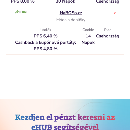
PPS 8,00 %
30 Napok
Csehország
>
NaBOSo.cz
Móda a doplňky
Jutalék
Cookie
Piac
PPS 6,40 %
14
Csehország
Cashback a kupónové portály:
Napok
PPS 4,80 %
Kezdjen el pénzt keresni az
eHUB segítségével