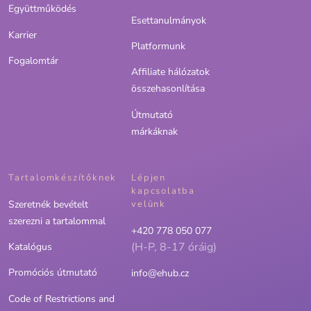
Együttműködés
Esettanulmányok
Karrier
Platformunk
Fogalomtár
Affiliate hálózatok
összehasonlítása
Útmutató
márkáknak
Tartalomkészítőknek
Lépjen
kapcsolatba
Szeretnék bevételt
velünk
szerezni a tartalommal
+420 778 050 077
(H-P, 8-17 óráig)
Katalógus
Promóciós útmutató
info@ehub.cz
Code of Restrictions and