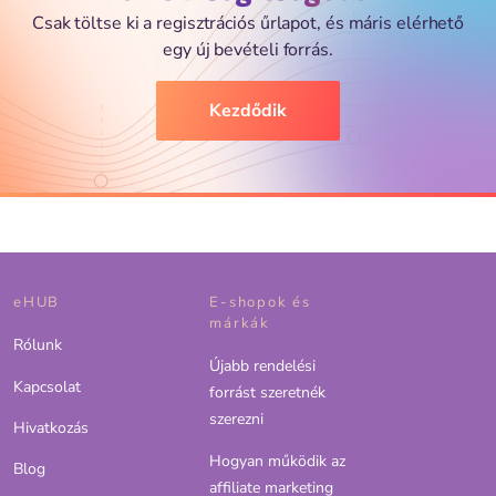
Csak töltse ki a regisztrációs űrlapot, és máris elérhető
egy új bevételi forrás.
Kezdődik
eHUB
E-shopok és
márkák
Rólunk
Újabb rendelési
Kapcsolat
forrást szeretnék
szerezni
Hivatkozás
Hogyan működik az
Blog
affiliate marketing