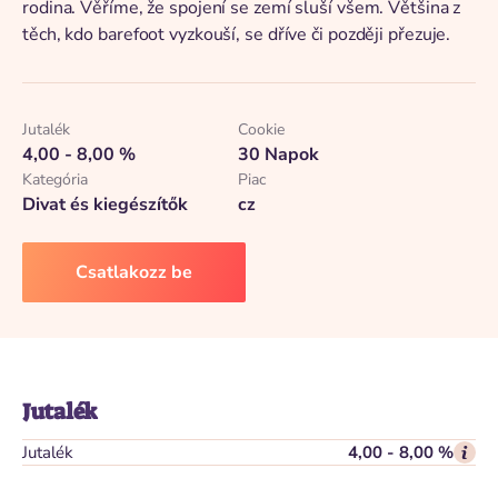
rodina. Věříme, že spojení se zemí sluší všem. Většina z
těch, kdo barefoot vyzkouší, se dříve či později přezuje.
Jutalék
Cookie
4,00 - 8,00 %
30 Napok
Kategória
Piac
Divat és kiegészítők
cz
Csatlakozz be
Jutalék
Jutalék
4,00 - 8,00 %