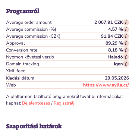
Programról
Average order amount
2 007,91 CZK
Average commission (%)
4,57 %
Average commission (CZK)
91,84 CZK
Approval
89,29 %
Conversion rate
8,18 %
Nyomon követési verzió
Haladó
Domain tracking
Igen
XML feed
Kiadási dátum
29.05.2026
Web
https://www.aylla.cz/
A platformon található programokról további információkat
kaphat:
Bejelentkezés
/
Regisztrálj
Szaporítási határok