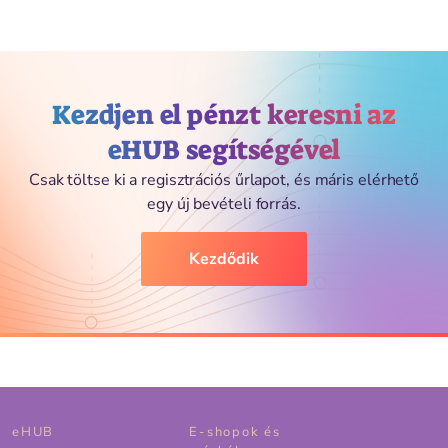
Kezdjen el pénzt keresni az
eHUB segítségével
Csak töltse ki a regisztrációs űrlapot, és máris elérhető
egy új bevételi forrás.
Kezdődik
eHUB
E-shopok és