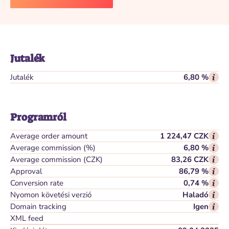
Jutalék
Jutalék
6,80 %
Programról
Average order amount
1 224,47 CZK
Average commission (%)
6,80 %
Average commission (CZK)
83,26 CZK
Approval
86,79 %
Conversion rate
0,74 %
Nyomon követési verzió
Haladó
Domain tracking
Igen
XML feed