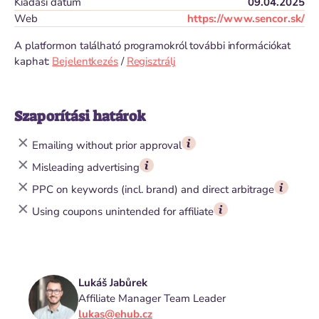
Kiadási dátum
09.04.2025
Web
https://www.sencor.sk/
A platformon található programokról további információkat
kaphat:
Bejelentkezés
/
Regisztrálj
Szaporítási határok
Emailing without prior approval
Misleading advertising
PPC on keywords (incl. brand) and direct arbitrage
Using coupons unintended for affiliate
Lukáš Jabůrek
Affiliate Manager Team Leader
lukas@ehub.cz