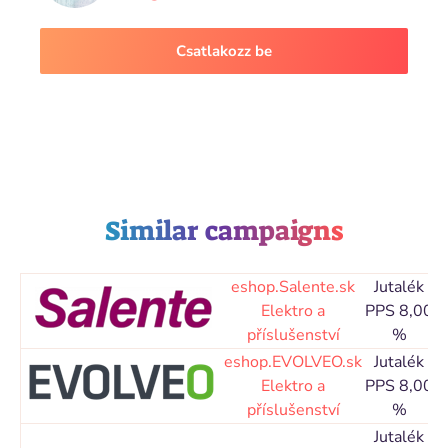
Csatlakozz be
Similar campaigns
eshop.Salente.sk
Jutalék
C
Elektro a
PPS 8,00
příslušenství
%
N
eshop.EVOLVEO.sk
Jutalék
C
Elektro a
PPS 8,00
příslušenství
%
N
Jutalék