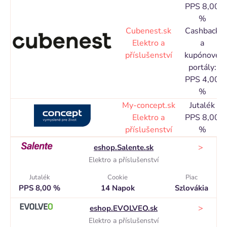
PPS 8,00
%
Cubenest.sk
Cashback
C
Elektro a
a
příslušenství
kupónové
N
portály:
PPS 4,00
%
My-concept.sk
Jutalék
C
Elektro a
PPS 8,00
příslušenství
%
N
>
eshop.Salente.sk
Elektro a příslušenství
Jutalék
Cookie
Piac
PPS 8,00 %
14 Napok
Szlovákia
>
eshop.EVOLVEO.sk
Elektro a příslušenství