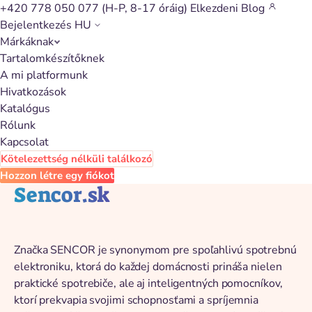
+420 778 050 077
(H-P, 8-17 óráig)
Elkezdeni
Blog
Bejelentkezés
HU
Márkáknak
Vissza a katalógushoz
Tartalomkészítőknek
A mi platformunk
Hivatkozások
Katalógus
Rólunk
Kapcsolat
Kötelezettség nélküli találkozó
Hozzon létre egy fiókot
Sencor.sk
Značka SENCOR je synonymom pre spoľahlivú spotrebnú
elektroniku, ktorá do každej domácnosti prináša nielen
praktické spotrebiče, ale aj inteligentných pomocníkov,
ktorí prekvapia svojimi schopnosťami a spríjemnia