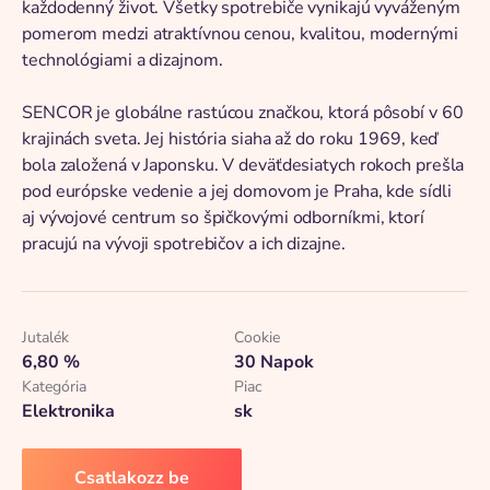
každodenný život. Všetky spotrebiče vynikajú vyváženým
pomerom medzi atraktívnou cenou, kvalitou, modernými
technológiami a dizajnom.
SENCOR je globálne rastúcou značkou, ktorá pôsobí v 60
krajinách sveta. Jej história siaha až do roku 1969, keď
bola založená v Japonsku. V deväťdesiatych rokoch prešla
pod európske vedenie a jej domovom je Praha, kde sídli
aj vývojové centrum so špičkovými odborníkmi, ktorí
pracujú na vývoji spotrebičov a ich dizajne.
Jutalék
Cookie
6,80 %
30 Napok
Kategória
Piac
Elektronika
sk
Csatlakozz be