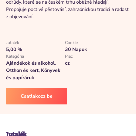
odrůdy, které se na českém trhu obtížně hledají.
Propojuje poctivé pěstování, zahradnickou tradici a radost
z objevování.
Jutalék
Cookie
5,00 %
30 Napok
Kategória
Piac
Ajándékok és alkohol,
cz
Otthon és kert, Könyvek
és papíráruk
Csatlakozz be
Jutalék