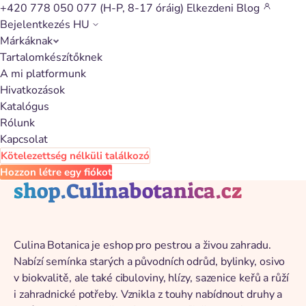
+420 778 050 077
(H-P, 8-17 óráig)
Elkezdeni
Blog
Bejelentkezés
HU
Márkáknak
Vissza a katalógushoz
Tartalomkészítőknek
A mi platformunk
Hivatkozások
Katalógus
Rólunk
Kapcsolat
Kötelezettség nélküli találkozó
Hozzon létre egy fiókot
shop.Culinabotanica.cz
Culina Botanica je eshop pro pestrou a živou zahradu.
Nabízí semínka starých a původních odrůd, bylinky, osivo
v biokvalitě, ale také cibuloviny, hlízy, sazenice keřů a růží
i zahradnické potřeby. Vznikla z touhy nabídnout druhy a