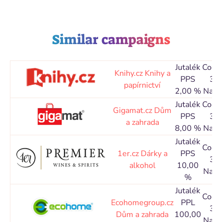
Similar campaigns
Jutalék
Cook
Knihy.cz
Knihy a
PPS
30
papírnictví
2,00 %
Napo
Jutalék
Cook
Gigamat.cz
Dům
PPS
30
a zahrada
8,00 %
Napo
Jutalék
Cook
1er.cz
Dárky a
PPS
30
alkohol
10,00
Napo
%
Jutalék
Cook
Ecohomegroup.cz
PPL
30
Dům a zahrada
100,00
Napo