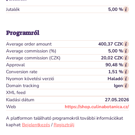
Jutalék
5,00 %
Programról
Average order amount
400,37 CZK
Average commission (%)
5,00 %
Average commission (CZK)
20,02 CZK
Approval
90,48 %
Conversion rate
1,51 %
Nyomon követési verzió
Haladó
Domain tracking
Igen
XML feed
Kiadási dátum
27.05.2026
Web
https://shop.culinabotanica.cz/
A platformon található programokról további információkat
kaphat:
Bejelentkezés
/
Regisztrálj