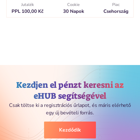
Jutalék
Cookie
Piac
PPL 100,00 Kč
30 Napok
Csehország
Kezdjen el pénzt keresni az
eHUB segítségével
Csak töltse ki a regisztrációs űrlapot, és máris elérhető
egy új bevételi forrás.
Kezdődik