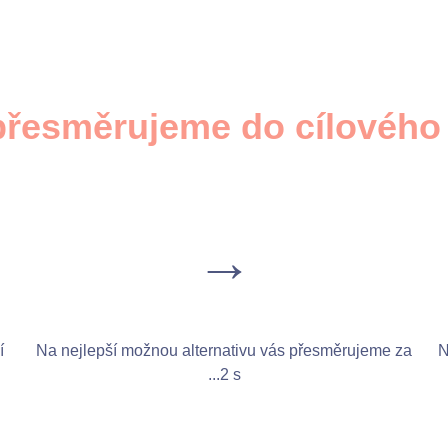
přesměrujeme do cílového 
→
í
Na nejlepší možnou alternativu vás přesměrujeme za
N
...
2 s