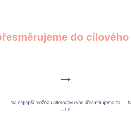
přesměrujeme do cílového 
→
Na nejlepší možnou alternativu vás přesměrujeme za
N
...
1 s